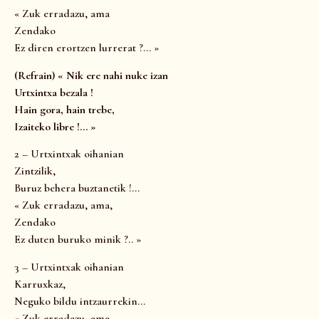
« Zuk erradazu, ama
Zendako
Ez diren erortzen lurrerat ?… »
(Refrain) «
Nik ere nahi nuke izan
Urtxintxa bezala !
Hain gora, hain trebe,
Izaiteko libre !… »
2 – Urtxintxak oihanian
Zintzilik,
Buruz behera buztanetik !…
« Zuk erradazu, ama,
Zendako
Ez duten buruko minik ?.. »
3 – Urtxintxak oihanian
Karruxkaz,
Neguko bildu intzaurrekin…
« Zuk erradazu, ama,