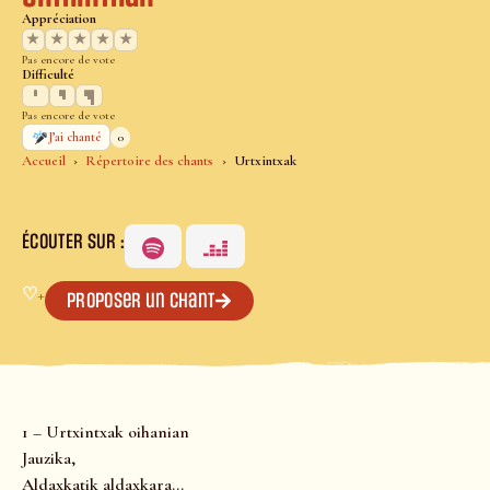
Appréciation
★
★
★
★
★
Pas encore de vote
Difficulté
Pas encore de vote
0
J’ai chanté
Accueil
Répertoire des chants
Urtxintxak
ÉCOUTER SUR :
♡
+
Proposer un chant
1 – Urtxintxak oihanian
Jauzika,
Aldaxkatik aldaxkara…