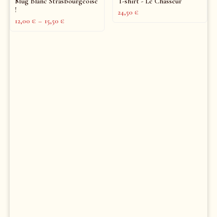
Mug Blanc Strasbourgeoise
T-shirt - Le Chasseur
!
24,50
€
12,00
€
–
15,50
€