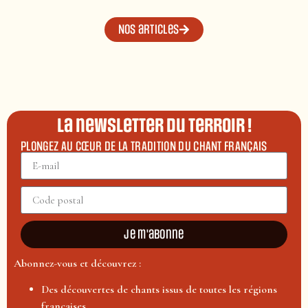
Nos articles
La newsletter du terroir !
PLONGEZ AU CŒUR DE LA TRADITION DU CHANT FRANÇAIS
Je m'abonne
Abonnez-vous et découvrez :
Des découvertes de chants issus de toutes les régions
françaises