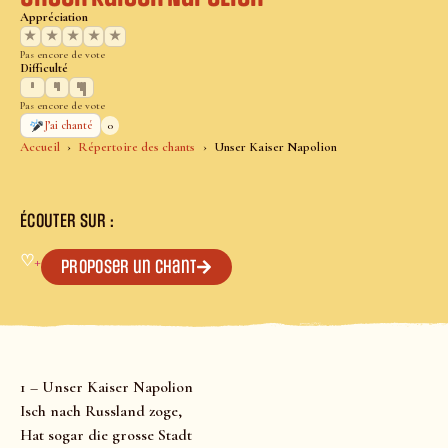
Appréciation
★
★
★
★
★
Pas encore de vote
Difficulté
Pas encore de vote
0
J’ai chanté
Accueil
Répertoire des chants
Unser Kaiser Napolion
ÉCOUTER SUR :
♡
+
Proposer un chant
1 – Unser Kaiser Napolion
Isch nach Russland zoge,
Hat sogar die grosse Stadt