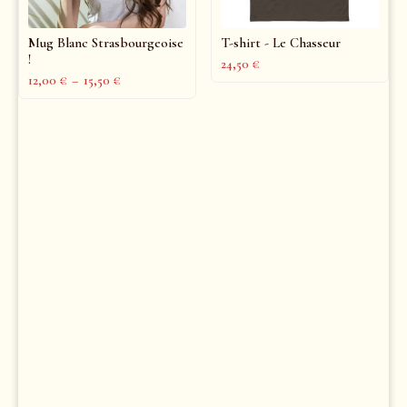
Mug Blanc Strasbourgeoise
T-shirt - Le Chasseur
!
24,50
€
12,00
€
–
15,50
€