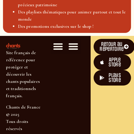
précieux patrimoine
Des playlists thématiques pour animer partout et tout le
monde
Des promotions exclusives sur le shop !
Retour au
répertoire
Site français de
Apple
référence pour
Store
protéger et
découvrir les
plays
store
chants populaires
et traditionnels
français.
Chants de France
© 2025
Tous droits
réservés