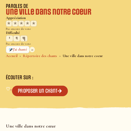
PAROLES DE
Une ville dans notre coeur
Appréciation
★
★
★
★
★
Pas encore de vote
Difficulté
Pas encore de vote
0
J’ai chanté
Accueil
Répertoire des chants
Une ville dans notre coeur
ÉCOUTER SUR :
♡
+
Proposer un chant
Une ville dans notre cœur