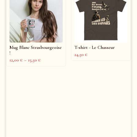
Mug Blanc Strasbourgeoise
T-shirt - Le Chasseur
!
24,50
€
12,00
€
–
15,50
€