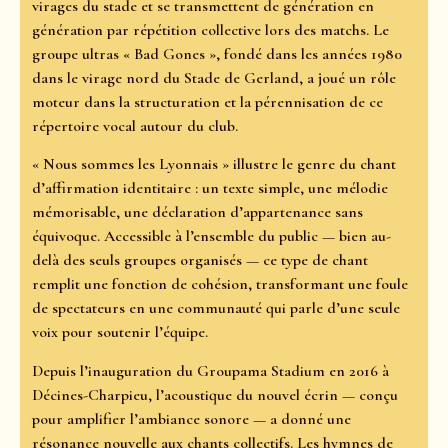
virages du stade et se transmettent de génération en
génération par répétition collective lors des matchs. Le
groupe ultras « Bad Gones », fondé dans les années 1980
dans le virage nord du Stade de Gerland, a joué un rôle
moteur dans la structuration et la pérennisation de ce
répertoire vocal autour du club.
« Nous sommes les Lyonnais » illustre le genre du chant
d’affirmation identitaire : un texte simple, une mélodie
mémorisable, une déclaration d’appartenance sans
équivoque. Accessible à l’ensemble du public — bien au-
delà des seuls groupes organisés — ce type de chant
remplit une fonction de cohésion, transformant une foule
de spectateurs en une communauté qui parle d’une seule
voix pour soutenir l’équipe.
Depuis l’inauguration du Groupama Stadium en 2016 à
Décines-Charpieu, l’acoustique du nouvel écrin — conçu
pour amplifier l’ambiance sonore — a donné une
résonance nouvelle aux chants collectifs. Les hymnes de