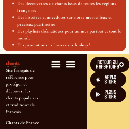
Des découvertes de chants issus de toutes les régions
françaises
Des histoires et anecdotes sur notre merveilleux et
précieux patrimoine
Des playlists thématiques pour animer partout et tout le
monde
Des promotions exclusives sur le shop !
Retour au
répertoire
Site français de
Apple
référence pour
Store
protéger et
découvrir les
plays
store
chants populaires
et traditionnels
français.
Chants de France