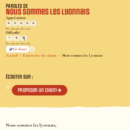
PAROLES DE
Nous sommes les Lyonnais
Appréciation
★
★
★
★
★
Pas encore de vote
Difficulté
Pas encore de vote
0
J’ai chanté
Accueil
Répertoire des chants
Nous sommes les Lyonnais
ÉCOUTER SUR :
♡
+
Proposer un chant
Nous sommes les lyonnais,