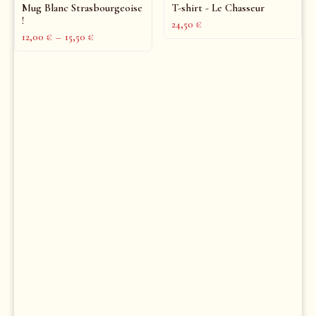
Mug Blanc Strasbourgeoise
T-shirt - Le Chasseur
!
24,50
€
12,00
€
–
15,50
€