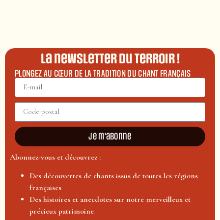
La newsletter du terroir !
PLONGEZ AU CŒUR DE LA TRADITION DU CHANT FRANÇAIS
Je m'abonne
Abonnez-vous et découvrez :
Des découvertes de chants issus de toutes les régions
françaises
Des histoires et anecdotes sur notre merveilleux et
précieux patrimoine