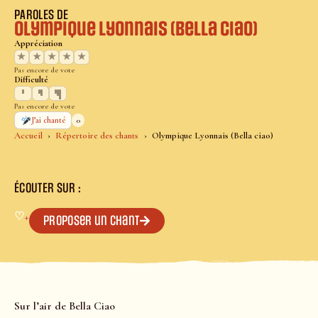
PAROLES DE
Olympique Lyonnais (Bella ciao)
Appréciation
★
★
★
★
★
Pas encore de vote
Difficulté
Pas encore de vote
0
J’ai chanté
Accueil
Répertoire des chants
Olympique Lyonnais (Bella ciao)
ÉCOUTER SUR :
♡
+
Proposer un chant
Sur l’air de Bella Ciao