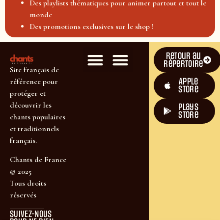
Des playlists thématiques pour animer partout et tout le
monde
Des promotions exclusives sur le shop !
Retour au
répertoire
Site français de
Apple
référence pour
Store
protéger et
découvrir les
plays
store
chants populaires
et traditionnels
français.
Chants de France
© 2025
Tous droits
réservés
SUIVEZ-NOUS