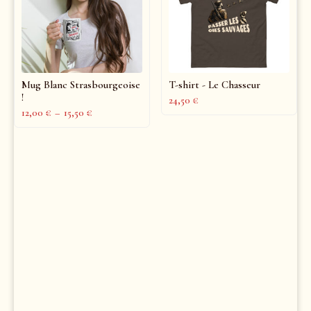
Mug Blanc Strasbourgeoise
T-shirt - Le Chasseur
!
24,50
€
12,00
€
–
15,50
€