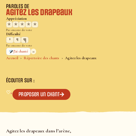
PAROLES DE
Agitez les drapeaux
Appréciation
★
★
★
★
★
Pas encore de vote
Difficulté
Pas encore de vote
0
J’ai chanté
Accueil
Répertoire des chants
Agitez les drapeaux
ÉCOUTER SUR :
♡
+
Proposer un chant
Agitez les drapeaux dans l’arène,