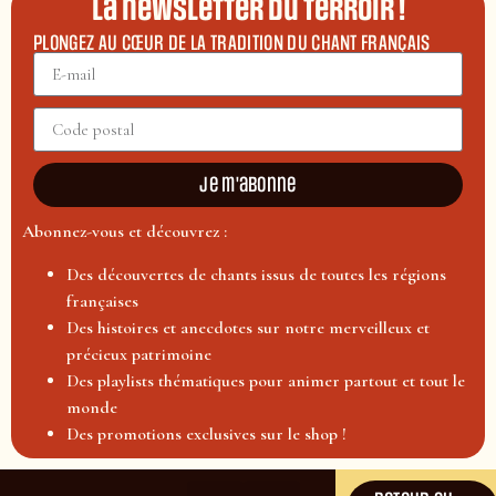
La newsletter du terroir !
PLONGEZ AU CŒUR DE LA TRADITION DU CHANT FRANÇAIS
Je m'abonne
Abonnez-vous et découvrez :
Des découvertes de chants issus de toutes les régions
françaises
Des histoires et anecdotes sur notre merveilleux et
précieux patrimoine
Des playlists thématiques pour animer partout et tout le
monde
Des promotions exclusives sur le shop !