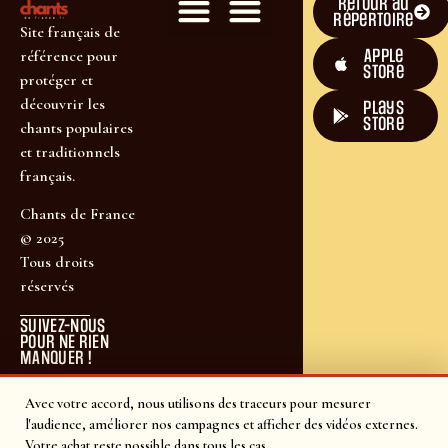
Retour au
répertoire
Site français de
Apple
référence pour
Store
protéger et
découvrir les
plays
store
chants populaires
et traditionnels
français.
Chants de France
© 2025
Tous droits
réservés
SUIVEZ-NOUS
POUR NE RIEN
MANQUER !
Avec votre accord, nous utilisons des traceurs pour mesurer
l'audience, améliorer nos campagnes et afficher des vidéos externes.
Votre achat reste possible dans tous les cas.