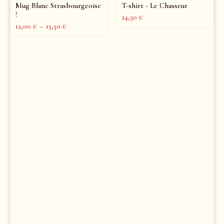
Mug Blanc Strasbourgeoise
T-shirt - Le Chasseur
!
24,50
€
12,00
€
–
15,50
€