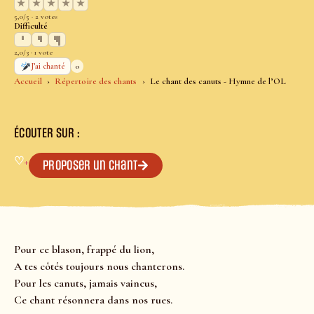
★
★
★
★
★
5,0/5 · 2 votes
Difficulté
2,0/3 · 1 vote
0
J’ai chanté
Accueil
Répertoire des chants
Le chant des canuts - Hymne de l’OL
ÉCOUTER SUR :
♡
+
Proposer un chant
Pour ce blason, frappé du lion,
A tes côtés toujours nous chanterons.
Pour les canuts, jamais vaincus,
Ce chant résonnera dans nos rues.