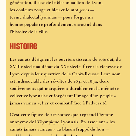
génération, il associe le blason au lion de Lyon,
les couleurs rouge et bleu et le mot
gones
—
terme dialectal lyonnais — pour forger un
hymne populaire profondément enraciné dans
l’histoire de la ville.
Histoire
Les canuts désignent les ouvriers tisseurs de soie qui, du
XVIIIe siècle au début du XXe siècle, firent la richesse de
Lyon depuis leur quartier de la Croix-Rousse. Leur nom
est indissociable des révoltes de 1831 et 1834, deux
soulèvements qui marquèrent durablement la mémoire
collective lyonnaise et forgèrent l’image d’un peuple «
jamais vaincu », fier et combatif face à l’adversité.
C’est cette figure de résistance que reprend l’hymne
anonyme de l’Olympique Lyonnais. En associant « les
canuts jamais vaincus » au blason frappé du lion —