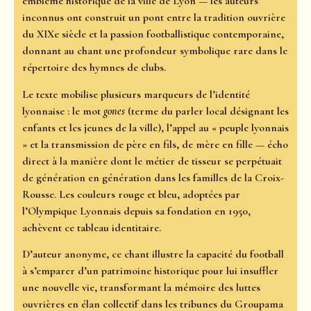
emblème historique de la ville de Lyon — les auteurs
inconnus ont construit un pont entre la tradition ouvrière
du XIXe siècle et la passion footballistique contemporaine,
donnant au chant une profondeur symbolique rare dans le
répertoire des hymnes de clubs.
Le texte mobilise plusieurs marqueurs de l’identité
lyonnaise : le mot
gones
(terme du parler local désignant les
enfants et les jeunes de la ville), l’appel au « peuple lyonnais
» et la transmission de père en fils, de mère en fille — écho
direct à la manière dont le métier de tisseur se perpétuait
de génération en génération dans les familles de la Croix-
Rousse. Les couleurs rouge et bleu, adoptées par
l’Olympique Lyonnais depuis sa fondation en 1950,
achèvent ce tableau identitaire.
D’auteur anonyme, ce chant illustre la capacité du football
à s’emparer d’un patrimoine historique pour lui insuffler
une nouvelle vie, transformant la mémoire des luttes
ouvrières en élan collectif dans les tribunes du Groupama