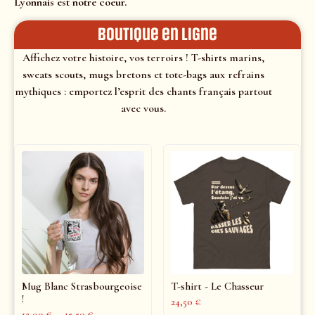
Lyonnais est notre coeur.
Boutique en ligne
Affichez votre histoire, vos terroirs ! T-shirts marins,
sweats scouts, mugs bretons et tote-bags aux refrains
mythiques : emportez l’esprit des chants français partout
avec vous.
Mug Blanc Strasbourgeoise
T-shirt - Le Chasseur
!
24,50
€
12,00
€
–
15,50
€