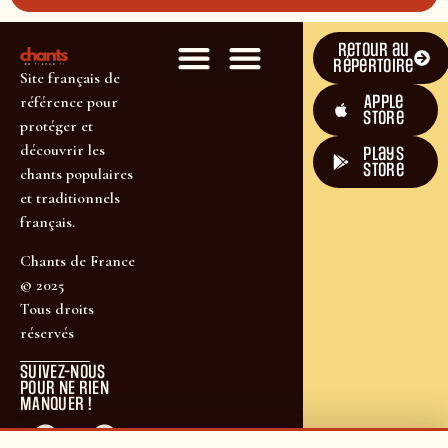
Retour au
répertoire
Site français de
Apple
référence pour
Store
protéger et
découvrir les
plays
store
chants populaires
et traditionnels
français.
Chants de France
© 2025
Tous droits
réservés
SUIVEZ-NOUS
POUR NE RIEN
MANQUER !