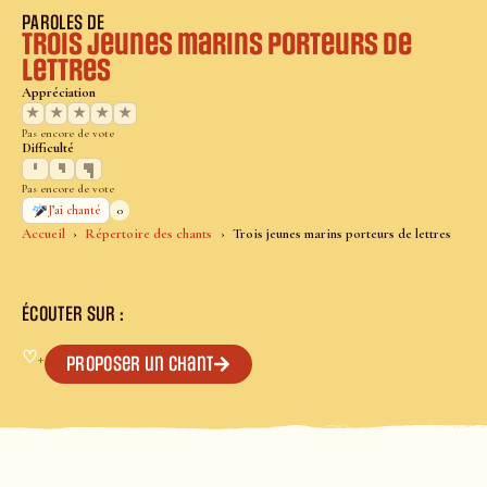
PAROLES DE
Trois jeunes marins porteurs de
lettres
Appréciation
★
★
★
★
★
Pas encore de vote
Difficulté
Pas encore de vote
0
J’ai chanté
Accueil
Répertoire des chants
Trois jeunes marins porteurs de lettres
ÉCOUTER SUR :
♡
+
Proposer un chant