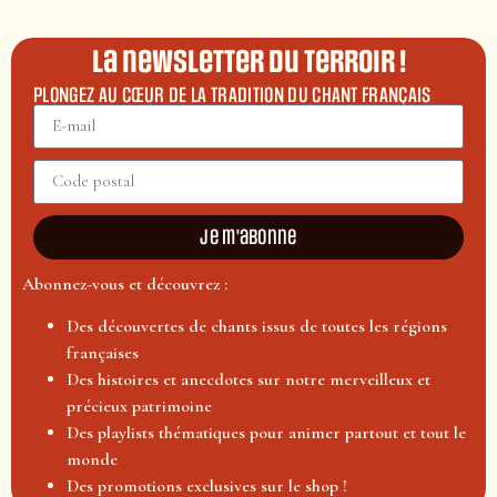
La newsletter du terroir !
PLONGEZ AU CŒUR DE LA TRADITION DU CHANT FRANÇAIS
Je m'abonne
Abonnez-vous et découvrez :
Des découvertes de chants issus de toutes les régions
françaises
Des histoires et anecdotes sur notre merveilleux et
précieux patrimoine
Des playlists thématiques pour animer partout et tout le
monde
Des promotions exclusives sur le shop !