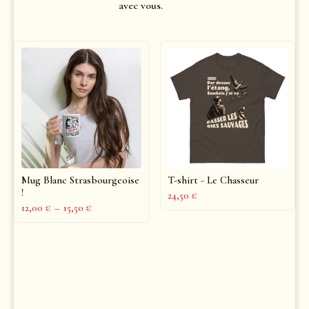
avec vous.
Mug Blanc Strasbourgeoise
T-shirt - Le Chasseur
!
24,50
€
12,00
€
–
15,50
€