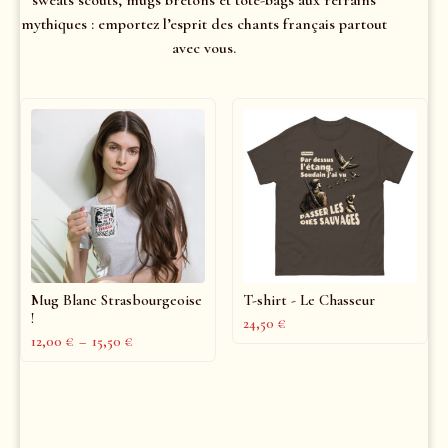
mythiques : emportez l’esprit des chants français partout
avec vous.
Mug Blanc Strasbourgeoise
T-shirt - Le Chasseur
!
24,50
€
12,00
€
–
15,50
€