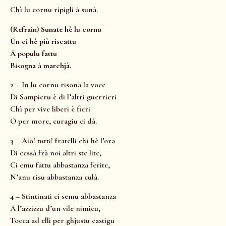
Chì lu cornu ripigli à sunà.
(Refrain) Sunate hè lu cornu
Ùn ci hè più riscattu
À populu fattu
Bisogna à marchjà.
2 – In lu cornu risona la voce
Di Sampieru è di l’altri guerrieri
Chì per vive liberi è fieri
O per more, curagiu ci dà.
3 – Aiò! tutti! fratelli chì hè l’ora
Di cessà frà noi altri ste lite,
Ci emu fattu abbastanza ferite,
N’anu risu abbastanza culà.
4 – Stintinati ci semu abbastanza
À l’azzizzu d’un vile nimicu,
Tocca ad elli per ghjustu castigu