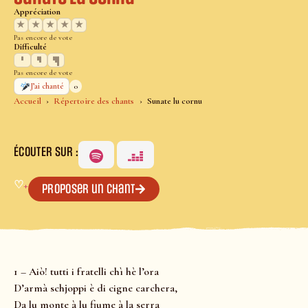
Appréciation
★
★
★
★
★
Pas encore de vote
Difficulté
Pas encore de vote
0
J’ai chanté
Accueil
Répertoire des chants
Sunate lu cornu
ÉCOUTER SUR :
♡
+
Proposer un chant
1 – Aiò! tutti i fratelli chì hè l’ora
D’armà schjoppi è di cigne carchera,
Da lu monte à lu fiume à la serra