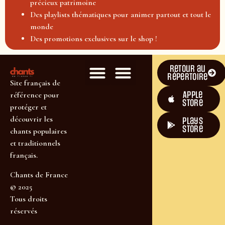
précieux patrimoine
Des playlists thématiques pour animer partout et tout le
monde
Des promotions exclusives sur le shop !
Retour au
répertoire
Site français de
Apple
référence pour
Store
protéger et
découvrir les
plays
store
chants populaires
et traditionnels
français.
Chants de France
© 2025
Tous droits
réservés