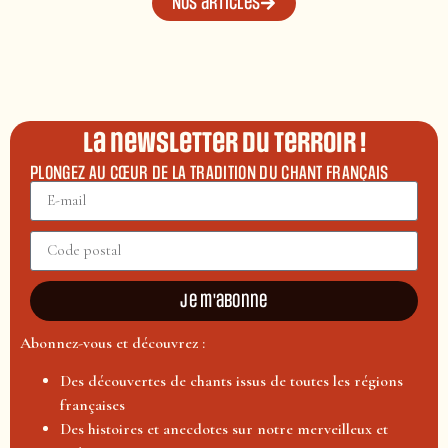
Nos articles
La newsletter du terroir !
PLONGEZ AU CŒUR DE LA TRADITION DU CHANT FRANÇAIS
Je m'abonne
Abonnez-vous et découvrez :
Des découvertes de chants issus de toutes les régions
françaises
Des histoires et anecdotes sur notre merveilleux et