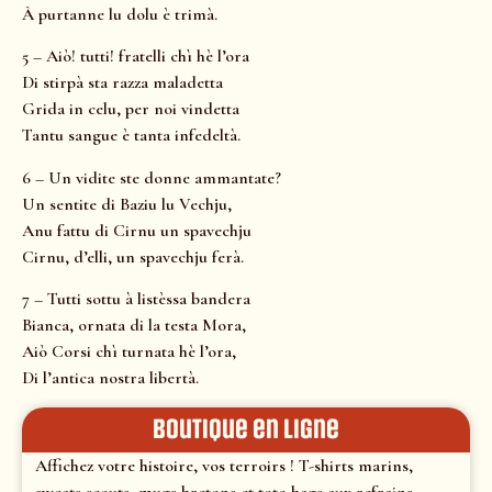
À purtanne lu dolu è trimà.
5 – Aiò! tutti! fratelli chì hè l’ora
Di stirpà sta razza maladetta
Grida in celu, per noi vindetta
Tantu sangue è tanta infedeltà.
6 – Un vidite ste donne ammantate?
Un sentite di Baziu lu Vechju,
Anu fattu di Cirnu un spavechju
Cirnu, d’elli, un spavechju ferà.
7 – Tutti sottu à listèssa bandera
Bianca, ornata di la testa Mora,
Aiò Corsi chì turnata hè l’ora,
Di l’antica nostra libertà.
Boutique en ligne
Affichez votre histoire, vos terroirs ! T-shirts marins,
sweats scouts, mugs bretons et tote-bags aux refrains