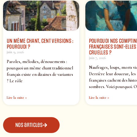
UN MÊME CHANT, CENT VERSIONS :
POURQUOI NOS COMPTIN
POURQUOI ?
FRANÇAISES SONT-ELLES 
CRUELLES ?
juin 9, 2026
juin 7, 2026
Paroles, mélodies, dénouements :
Naufrages, loups, morts vi
pourquoi un même chant traditionnel
Derrière leur douceur, les
français existe en dizaines de variantes
françaises cachent des histo
? Le rôle
sombres. Voici pourquoi. O
Lire la suite »
Lire la suite »
Nos articles