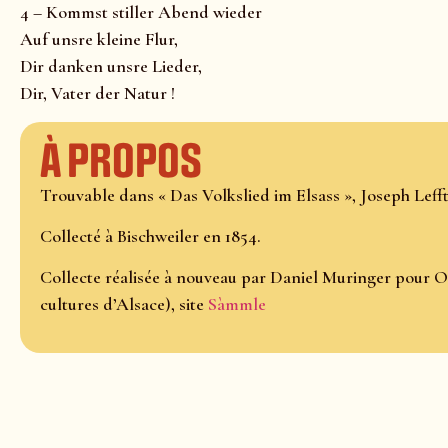
4 – Kommst stiller Abend wieder
Auf unsre kleine Flur,
Dir danken unsre Lieder,
Dir, Vater der Natur !
À propos
Trouvable dans « Das Volkslied im Elsass », Joseph Lefftz,
Collecté à Bischweiler en 1854.
Collecte réalisée à nouveau par Daniel Muringer pour O
cultures d’Alsace), site
Sàmmle