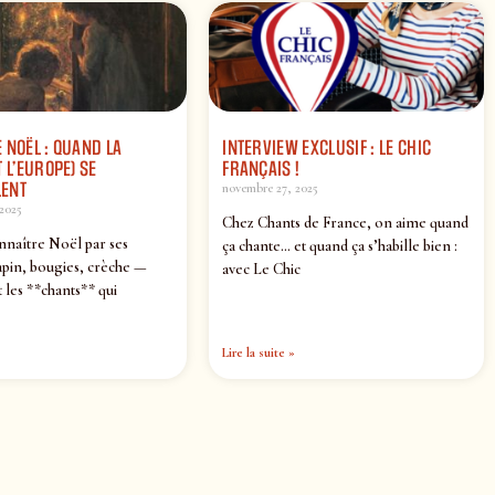
 NOËL : QUAND LA
INTERVIEW EXCLUSIF : LE CHIC
 L’EUROPE) SE
FRANÇAIS !
ENT
novembre 27, 2025
2025
Chez Chants de France, on aime quand
nnaître Noël par ses
ça chante… et quand ça s’habille bien :
pin, bougies, crèche —
avec Le Chic
 les **chants** qui
Lire la suite »