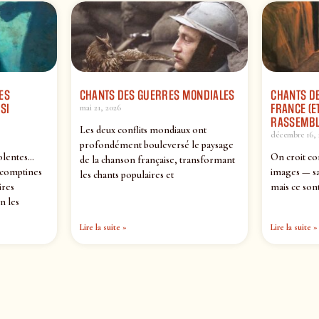
ES
CHANTS DES GUERRES MONDIALES
CHANTS DE
SI
FRANCE (ET
mai 21, 2026
RASSEMBL
Les deux conflits mondiaux ont
décembre 16, 
profondément bouleversé le paysage
olentes…
On croit co
de la chanson française, transformant
 comptines
images — sa
les chants populaires et
ires
mais ce sont
n les
Lire la suite »
Lire la suite »