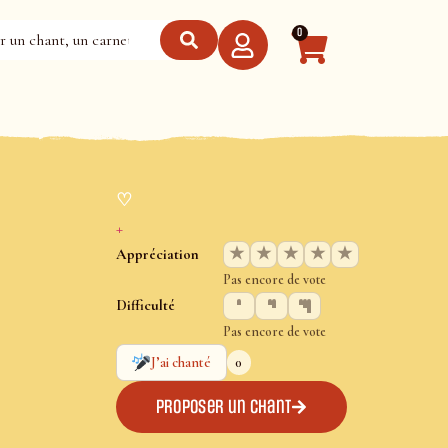
0
♡
+
★
★
★
★
★
Appréciation
Pas encore de vote
Difficulté
Pas encore de vote
0
J’ai chanté
Proposer un chant