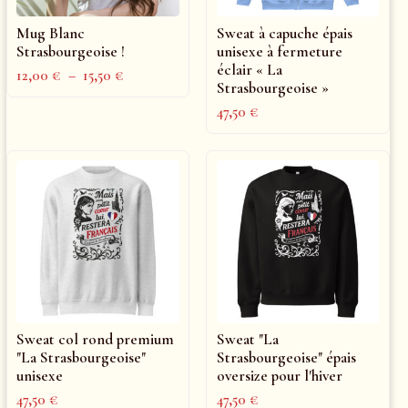
Mug Blanc
Sweat à capuche épais
Strasbourgeoise !
unisexe à fermeture
éclair « La
12,00
€
–
15,50
€
Strasbourgeoise »
47,50
€
Sweat col rond premium
Sweat "La
"La Strasbourgeoise"
Strasbourgeoise" épais
unisexe
oversize pour l'hiver
47,50
€
47,50
€