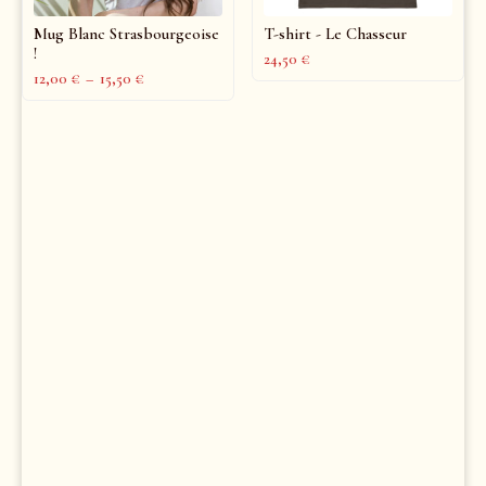
Mug Blanc Strasbourgeoise
T-shirt - Le Chasseur
!
24,50
€
12,00
€
–
15,50
€