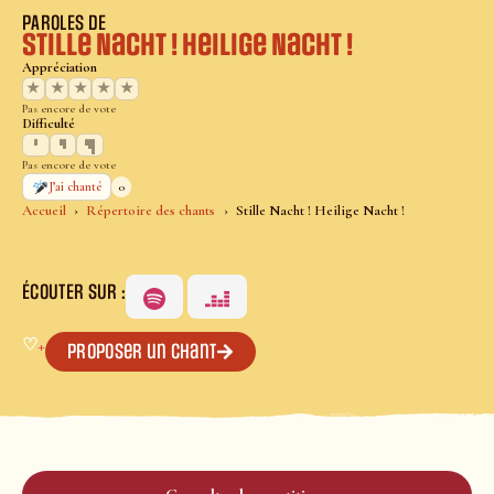
PAROLES DE
Stille Nacht ! Heilige Nacht !
Appréciation
★
★
★
★
★
Pas encore de vote
Difficulté
Pas encore de vote
0
J’ai chanté
Accueil
Répertoire des chants
Stille Nacht ! Heilige Nacht !
ÉCOUTER SUR :
♡
+
Proposer un chant