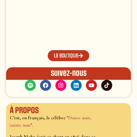
La boutique
Suivez-nous
À propos
C’est, en français, le célèbre "
Douce nuit,
sainte nuit
".
Joseph Mohr écrit ce chant en 1816 dans sa