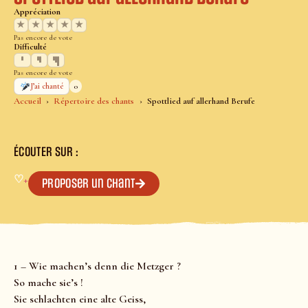
Appréciation
★
★
★
★
★
Pas encore de vote
Difficulté
Pas encore de vote
0
J’ai chanté
Accueil
Répertoire des chants
Spottlied auf allerhand Berufe
ÉCOUTER SUR :
♡
+
Proposer un chant
1 – Wie machen’s denn die Metzger ?
So mache sie’s !
Sie schlachten eine alte Geiss,