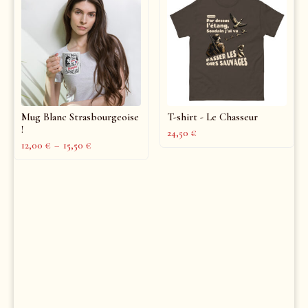
Mug Blanc Strasbourgeoise
T-shirt - Le Chasseur
!
24,50
€
12,00
€
–
15,50
€