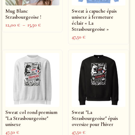
Mug Blanc
Sweat à capuche épais
Strasbourgeoise !
unisexe à fermeture
éclair « La
12,00
€
–
15,50
€
Strasbourgeoise »
47,50
€
Sweat col rond premium
Sweat "La
"La Strasbourgeoise"
Strasbourgeoise" épais
unisexe
oversize pour l'hiver
47,50
€
47,50
€