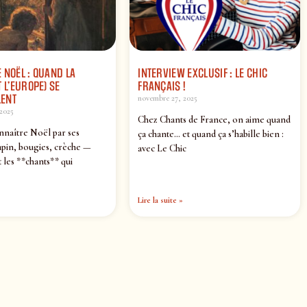
 NOËL : QUAND LA
INTERVIEW EXCLUSIF : LE CHIC
 L’EUROPE) SE
FRANÇAIS !
ENT
novembre 27, 2025
2025
Chez Chants de France, on aime quand
nnaître Noël par ses
ça chante… et quand ça s’habille bien :
pin, bougies, crèche —
avec Le Chic
 les **chants** qui
Lire la suite »