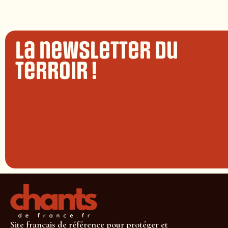
La newsletter du
terroir !
Site français de référence pour protéger et