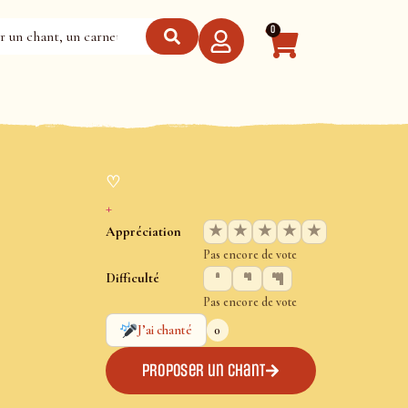
0
♡
+
★
★
★
★
★
Appréciation
Pas encore de vote
Difficulté
Pas encore de vote
0
J’ai chanté
Proposer un chant