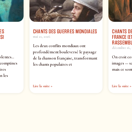
ES
CHANTS DES GUERRES MONDIALES
CHANTS DE
SI
FRANCE (ET
mai 21, 2026
RASSEMBL
Les deux conflits mondiaux ont
décembre 16, 
profondément bouleversé le paysage
olentes…
On croit co
de la chanson française, transformant
 comptines
images — sa
les chants populaires et
ires
mais ce sont
n les
Lire la suite »
Lire la suite »