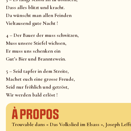
Dass alles blitzt und kracht.
Da wünscht man allen Feinden
Vieltausend gute Nacht !
4 – Der Bauer der muss schwitzen,
Muss unsere Stiefel wichsen,
Er muss uns schenken ein
Gut’s Bier und Branntewein.
5 – Seid tapfer in dem Streite,
Machet euch eine grosse Freude,
Seid nur fröhlich und getröst,
Wir werden bald erlöst !
À propos
Trouvable dans « Das Volkslied im Elsass », Joseph Lefftz,