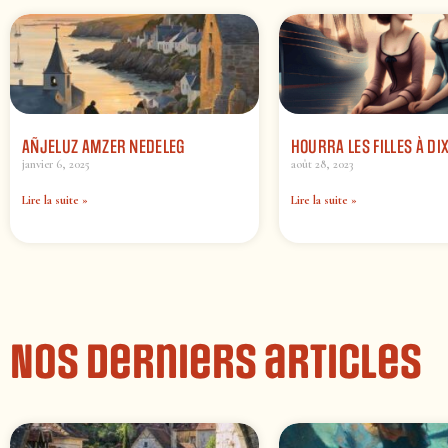
AÑJELUZ AMZER NEDELEG
HOURRA LES FILLES À DI
janvier 6, 2025
août 28, 2023
Lire la suite »
Lire la suite »
Nos derniers articles