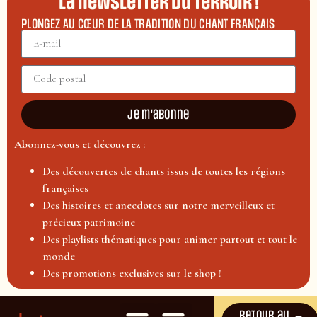
La newsletter du terroir !
PLONGEZ AU CŒUR DE LA TRADITION DU CHANT FRANÇAIS
Je m'abonne
Abonnez-vous et découvrez :
Des découvertes de chants issus de toutes les régions
françaises
Des histoires et anecdotes sur notre merveilleux et
précieux patrimoine
Des playlists thématiques pour animer partout et tout le
monde
Des promotions exclusives sur le shop !
Retour au