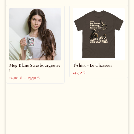
Mug Blanc Strasbourgeoise
T-shirt - Le Chasseur
!
24,50
€
12,00
€
–
15,50
€