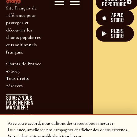
répertoire
Site français de
Apple
référence pour
Store
protéger et
découvrir les
plays
store
chants populaires
et traditionnels
français.
Chants de France
© 2025
Tous droits
réservés
SUIVEZ-NOUS
POUR NE RIEN
MANQUER !
Avec votre accord, nous utilisons des traceurs pour mesurer
l'audience, améliorer nos campagnes et afficher des vidéos externes.
Votre achat reste possible dans tous les cas.