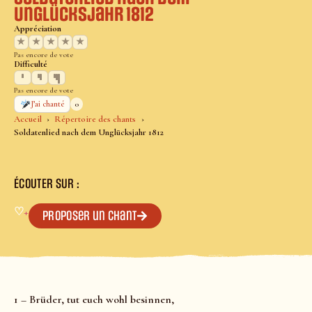
Unglücksjahr 1812
Appréciation
★
★
★
★
★
Pas encore de vote
Difficulté
Pas encore de vote
0
J’ai chanté
Accueil
Répertoire des chants
Soldatenlied nach dem Unglücksjahr 1812
ÉCOUTER SUR :
♡
+
Proposer un chant
1 – Brüder, tut euch wohl besinnen,