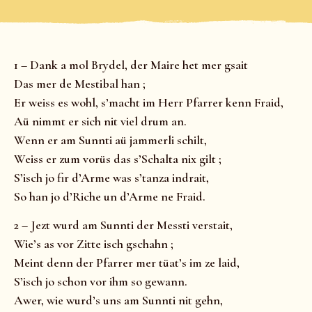
1 – Dank a mol Brydel, der Maire het mer gsait
Das mer de Mestibal han ;
Er weiss es wohl, s’macht im Herr Pfarrer kenn Fraid,
Aü nimmt er sich nit viel drum an.
Wenn er am Sunnti aü jammerli schilt,
Weiss er zum vorüs das s’Schalta nix gilt ;
S’isch jo fir d’Arme was s’tanza indrait,
So han jo d’Riche un d’Arme ne Fraid.
2 – Jezt wurd am Sunnti der Messti verstait,
Wie’s as vor Zitte isch gschahn ;
Meint denn der Pfarrer mer tüat’s im ze laid,
S’isch jo schon vor ihm so gewann.
Awer, wie wurd’s uns am Sunnti nit gehn,