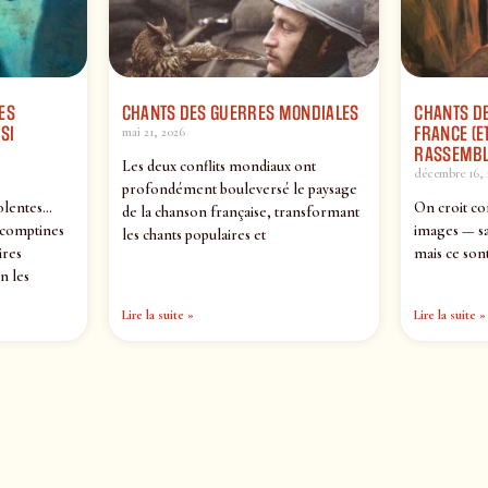
ES
CHANTS DES GUERRES MONDIALES
CHANTS DE
SI
FRANCE (ET
mai 21, 2026
RASSEMBL
Les deux conflits mondiaux ont
décembre 16, 
profondément bouleversé le paysage
olentes…
On croit co
de la chanson française, transformant
 comptines
images — sa
les chants populaires et
ires
mais ce sont
n les
Lire la suite »
Lire la suite »