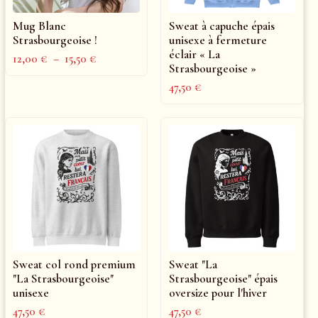
Mug Blanc
Sweat à capuche épais
Strasbourgeoise !
unisexe à fermeture
éclair « La
12,00
€
–
15,50
€
Strasbourgeoise »
47,50
€
Sweat col rond premium
Sweat "La
"La Strasbourgeoise"
Strasbourgeoise" épais
unisexe
oversize pour l'hiver
47,50
€
47,50
€