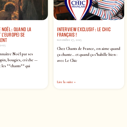
 NOËL : QUAND LA
INTERVIEW EXCLUSIF : LE CHIC
 L’EUROPE) SE
FRANÇAIS !
ENT
novembre 27, 2025
2025
Chez Chants de France, on aime quand
nnaître Noël par ses
ça chante… et quand ça s’habille bien :
pin, bougies, crèche —
avec Le Chic
 les **chants** qui
Lire la suite »