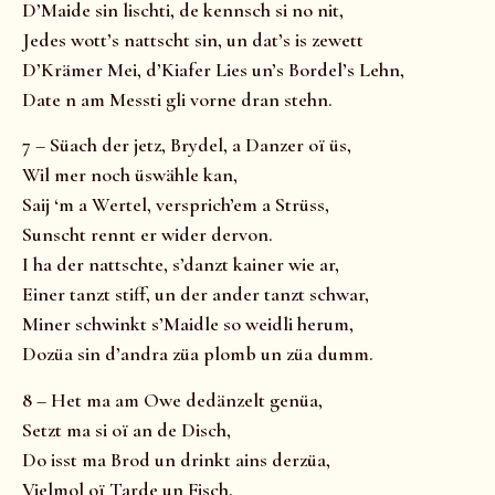
D’Maide sin lischti, de kennsch si no nit,
Jedes wott’s nattscht sin, un dat’s is zewett
D’Krämer Mei, d’Kiafer Lies un’s Bordel’s Lehn,
Date n am Messti gli vorne dran stehn.
7 – Süach der jetz, Brydel, a Danzer oï üs,
Wil mer noch üswähle kan,
Saij ‘m a Wertel, versprich’em a Strüss,
Sunscht rennt er wider dervon.
I ha der nattschte, s’danzt kainer wie ar,
Einer tanzt stiff, un der ander tanzt schwar,
Miner schwinkt s’Maidle so weidli herum,
Dozüa sin d’andra züa plomb un züa dumm.
8 – Het ma am Owe dedänzelt genüa,
Setzt ma si oï an de Disch,
Do isst ma Brod un drinkt ains derzüa,
Vielmol oï Tarde un Fisch,