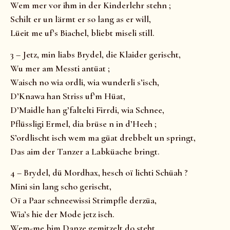
Wem mer vor ihm in der Kinderlehr stehn ;
Schilt er un lärmt er so lang as er will,
Lüeit me uf’s Biachel, bliebt miseli still.
3 – Jetz, min liabs Brydel, die Klaider gerischt,
Wu mer am Messti antüat ;
Waisch no wia ordli, wia wunderli s’isch,
D’Knawa han Striss uf’m Hüat,
D’Maidle han g’faltelti Firrdi, wia Schnee,
Pflüssligi Ermel, dia brüse n in d’Heeh ;
S’ordlischt isch wem ma güat drebbelt un springt,
Das aim der Tanzer a Labküache bringt.
4 – Brydel, dü Mordhax, hesch oï lichti Schüah ?
Mini sin lang scho gerischt,
Oï a Paar schneewissi Strimpfle derzüa,
Wia’s hie der Mode jetz isch.
Wem-me bim Danze gemitzelt do steht,