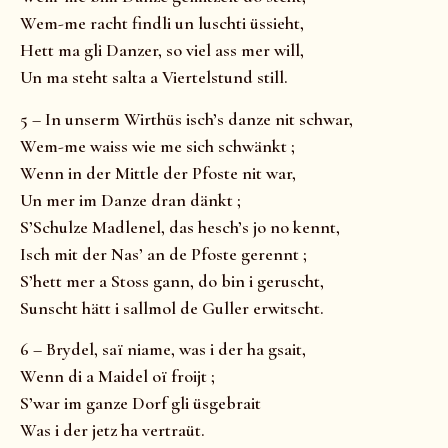
Wem-me racht findli un luschti üssieht,
Hett ma gli Danzer, so viel ass mer will,
Un ma steht salta a Viertelstund still.
5 – In unserm Wirthüs isch’s danze nit schwar,
Wem-me waiss wie me sich schwänkt ;
Wenn in der Mittle der Pfoste nit war,
Un mer im Danze dran dänkt ;
S’Schulze Madlenel, das hesch’s jo no kennt,
Isch mit der Nas’ an de Pfoste gerennt ;
S’hett mer a Stoss gann, do bin i geruscht,
Sunscht hätt i sallmol de Guller erwitscht.
6 – Brydel, saï niame, was i der ha gsait,
Wenn di a Maidel oï froijt ;
S’war im ganze Dorf gli üsgebrait
Was i der jetz ha vertraüt.