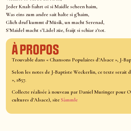
Jeder Knab fiahrt oï si Maidle scheen haim,
Was eins zum andre sait halte si g’haim,
Glich druf kummt d’Müsik, un macht Serenad,
S’Maidel macht s’Lädel züe, fraijt si schiar z’tot.
À propos
Trouvable dans « Chansons Populaires d’Alsace », J-Bapt
Selon les notes de J-Baptiste Weckerlin, ce texte serait
», 1857.
Collecte réalisée à nouveau par Daniel Muringer pour O
cultures d’Alsace), site
Sàmmle