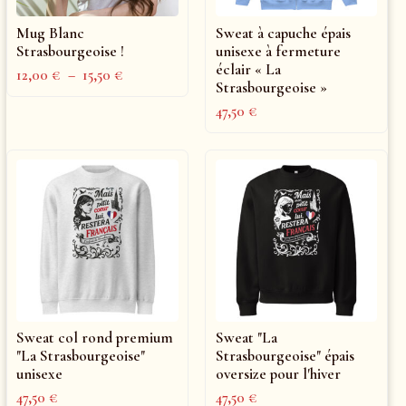
Mug Blanc
Sweat à capuche épais
Strasbourgeoise !
unisexe à fermeture
éclair « La
12,00
€
–
15,50
€
Strasbourgeoise »
47,50
€
Sweat col rond premium
Sweat "La
"La Strasbourgeoise"
Strasbourgeoise" épais
unisexe
oversize pour l'hiver
47,50
€
47,50
€