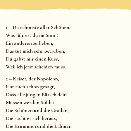
1 – Du schönste aller Schönen,
Was führest du im Sinn ?
Ein anderen zu lieben,
Das tut mich sehr betrüben,
Du gabst mir einen Kuss,
Weil ich jetzt scheiden muss.
2 – Kaiser, der Napoleon,
Hat auch schon gesagt,
Dass alle jungen Bürschelein
Müssen werden Soldat.
Die Schönen und die Graden,
Die sucht er sich heraus,
Die Krummen und die Lahmen