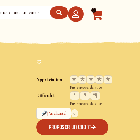
0
♡
+
★
★
★
★
★
Appréciation
Pas encore de vote
Difficulté
Pas encore de vote
0
J’ai chanté
Proposer un chant