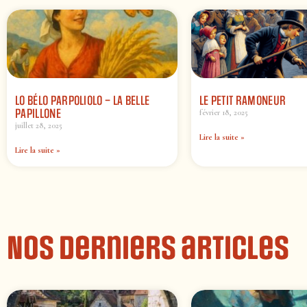
LO BÉLO PARPOLIOLO – LA BELLE
LE PETIT RAMONEUR
PAPILLONE
février 18, 2025
juillet 28, 2025
Lire la suite »
Lire la suite »
Nos derniers articles