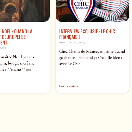
 NOËL : QUAND LA
INTERVIEW EXCLUSIF : LE CHIC
 L’EUROPE) SE
FRANÇAIS !
ENT
novembre 27, 2025
2025
Chez Chants de France, on aime quand
nnaître Noël par ses
ça chante… et quand ça s’habille bien :
pin, bougies, crèche —
avec Le Chic
 les **chants** qui
Lire la suite »