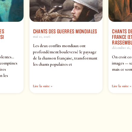
ES
CHANTS DES GUERRES MONDIALES
CHANTS DE
SI
FRANCE (ET
mai 21, 2026
RASSEMBL
Les deux conflits mondiaux ont
décembre 16, 
profondément bouleversé le paysage
olentes…
On croit co
de la chanson française, transformant
 comptines
images — sa
les chants populaires et
ires
mais ce sont
n les
Lire la suite »
Lire la suite »