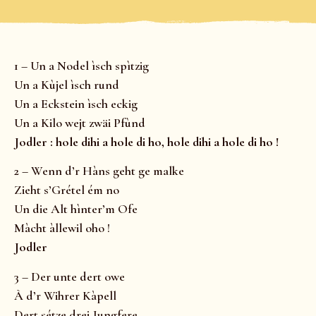
1 – Un a Nodel ìsch spìtzig
Un a Kùjel ìsch rund
Un a Eckstein ìsch eckig
Un a Kilo wejt zwäi Pfùnd
Jodler : hole dihi a hole di ho, hole dihi a hole di ho !
2 – Wenn d’r Hàns geht ge malke
Zieht s’Grétel ém no
Un die Alt hìnter’m Ofe
Màcht àllewil oho !
Jodler
3 – Der unte dert owe
À d’r Wihrer Kàpell
Dert sétze drei Jungfere