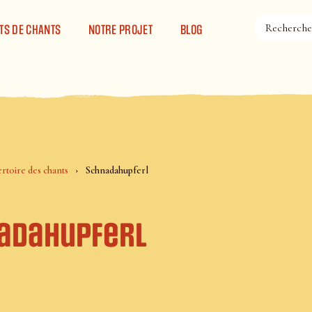
TS DE CHANTS
NOTRE PROJET
BLOG
rtoire des chants
Schnadahupferl
adahupferl