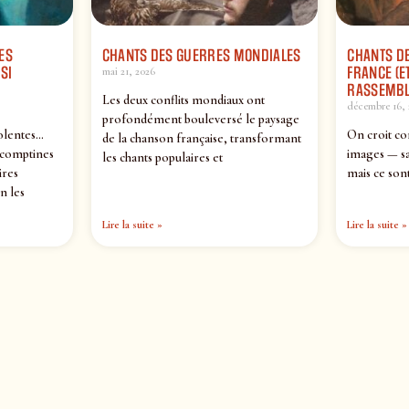
ES
CHANTS DES GUERRES MONDIALES
CHANTS DE
SI
FRANCE (ET
mai 21, 2026
RASSEMBL
Les deux conflits mondiaux ont
décembre 16, 
profondément bouleversé le paysage
olentes…
On croit co
de la chanson française, transformant
 comptines
images — sa
les chants populaires et
ires
mais ce sont
n les
Lire la suite »
Lire la suite »