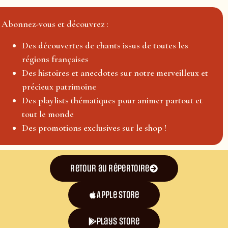
Abonnez-vous et découvrez :
Des découvertes de chants issus de toutes les
régions françaises
Des histoires et anecdotes sur notre merveilleux et
précieux patrimoine
Des playlists thématiques pour animer partout et
tout le monde
Des promotions exclusives sur le shop !
Retour au répertoire
Apple Store
plays store