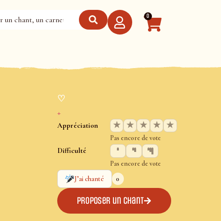
0
♡
+
★
★
★
★
★
Appréciation
Pas encore de vote
Difficulté
Pas encore de vote
0
J’ai chanté
Proposer un chant