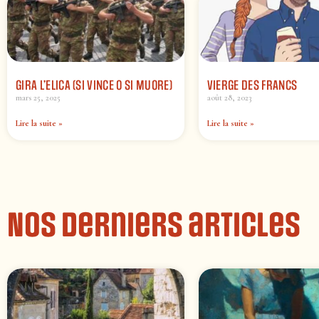
GIRA L’ELICA (SI VINCE O SI MUORE)
VIERGE DES FRANCS
mars 25, 2025
août 28, 2023
Lire la suite »
Lire la suite »
Nos derniers articles