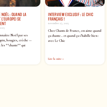
 NOËL : QUAND LA
INTERVIEW EXCLUSIF : LE CHIC
 L’EUROPE) SE
FRANÇAIS !
ENT
novembre 27, 2025
2025
Chez Chants de France, on aime quand
nnaître Noël par ses
ça chante… et quand ça s’habille bien :
pin, bougies, crèche —
avec Le Chic
 les **chants** qui
Lire la suite »