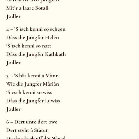
Mìt’r a laare Botall
Jodler
4 – ’S ìsch kenni so scheen
Dàss die Jungfer Helen
‘S ìsch kenni so natt
Dàss die Jungfer Kathkath
Jodler
5 – ’S hät kenni a Mànn
Wie die Jungfer Màriàn
‘S vsch kenni so wiss
Dàss die Jungfer Lüwiss
Jodler
6 – Dert unte dert owe
Dert steht à Stàtüt
De drucksch uff d’r Nàwel