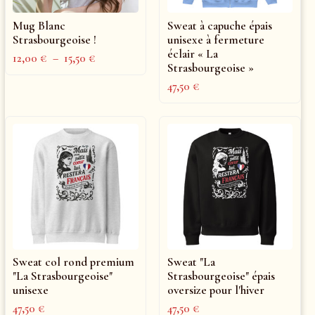
Mug Blanc
Sweat à capuche épais
Strasbourgeoise !
unisexe à fermeture
éclair « La
12,00
€
–
15,50
€
Strasbourgeoise »
47,50
€
Sweat col rond premium
Sweat "La
"La Strasbourgeoise"
Strasbourgeoise" épais
unisexe
oversize pour l'hiver
47,50
€
47,50
€