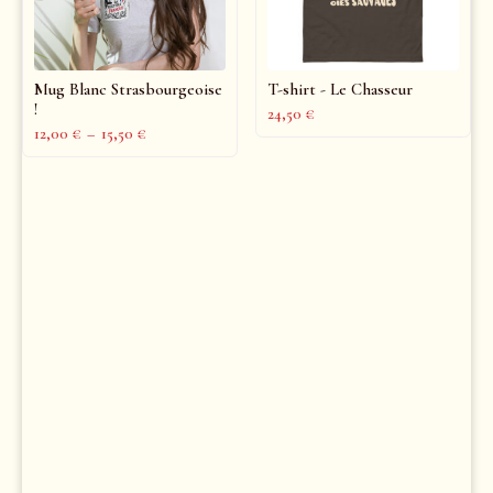
Mug Blanc Strasbourgeoise
T-shirt - Le Chasseur
!
24,50
€
12,00
€
–
15,50
€