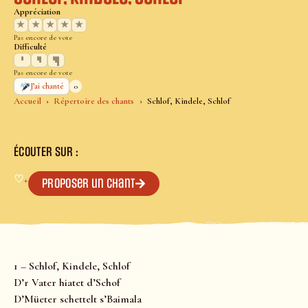
Appréciation
★
★
★
★
★
Pas encore de vote
Difficulté
Pas encore de vote
0
J’ai chanté
Accueil
Répertoire des chants
Schlof, Kindele, Schlof
ÉCOUTER SUR :
♡
+
Proposer un chant
1 – Schlof, Kindele, Schlof
D’r Vater hiatet d’Schof
D’Müeter schettelt s’Baimala