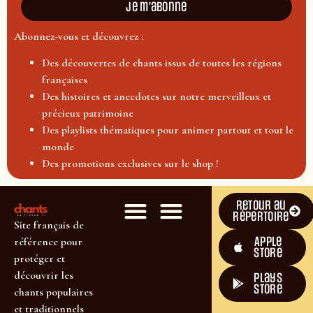
Je m'abonne
Abonnez-vous et découvrez :
Des découvertes de chants issus de toutes les régions
françaises
Des histoires et anecdotes sur notre merveilleux et
précieux patrimoine
Des playlists thématiques pour animer partout et tout le
monde
Des promotions exclusives sur le shop !
Retour au
répertoire
Site français de
Apple
référence pour
Store
protéger et
découvrir les
plays
store
chants populaires
et traditionnels