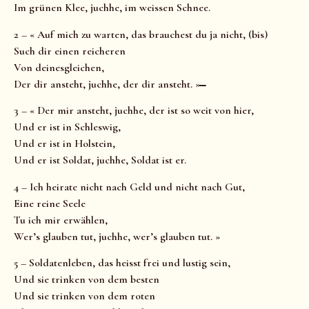
Im grünen Klee, juchhe, im weissen Schnee.
2 – « Auf mich zu warten, das brauchest du ja nicht, (bis)
Such dir einen reicheren
Von deinesgleichen,
Der dir ansteht, juchhe, der dir ansteht. » ̶̶
3 – « Der mir ansteht, juchhe, der ist so weit von hier,
Und er ist in Schleswig,
Und er ist in Holstein,
Und er ist Soldat, juchhe, Soldat ist er.
4 – Ich heirate nicht nach Geld und nicht nach Gut,
Eine reine Seele
Tu ich mir erwählen,
Wer’s glauben tut, juchhe, wer’s glauben tut. »
5 – Soldatenleben, das heisst frei und lustig sein,
Und sie trinken von dem besten
Und sie trinken von dem roten