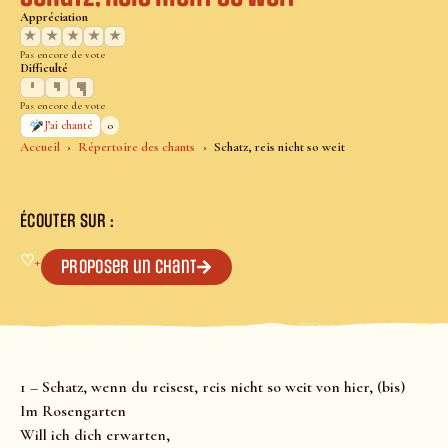
Appréciation
★
★
★
★
★
Pas encore de vote
Difficulté
Pas encore de vote
0
J’ai chanté
Accueil
Répertoire des chants
Schatz, reis nicht so weit
ÉCOUTER SUR :
♡
+
Proposer un chant
1 – Schatz, wenn du reisest, reis nicht so weit von hier, (bis)
Im Rosengarten
Will ich dich erwarten,