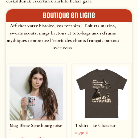
euskaldunak eskerturik aurkitu behar gara.
Boutique en ligne
Affichez votre histoire, vos terroirs ! T-shirts marins,
sweats scouts, mugs bretons et tote-bags aux refrains
mythiques : emportez l’esprit des chants français partout
avec vous.
Mug Blanc Strasbourgeoise
T-shirt - Le Chasseur
!
24,50
€