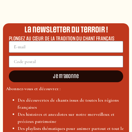
La newsletter du terroir !
PLONGEZ AU CŒUR DE LA TRADITION DU CHANT FRANÇAIS
Je m'abonne
Abonnez-vous et découvrez :
Des découvertes de chants issus de toutes les régions
françaises
Des histoires et anecdotes sur notre merveilleux et
précieux patrimoine
Des playlists thématiques pour animer partout et tout le