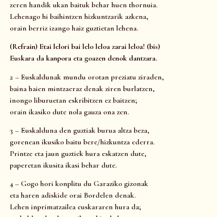
zeren handik ukan baituk behar huen thornuia.
Lehenago hi baihintzen hizkuntzarik azkena,
orain berriz izango haiz guztietan lehena.
(Refrain) Etai lelori bai lelo leloa zarai leloa! (bis)
Euskara da kanpora eta goazen denok dantzara.
2 – Euskaldunak mundu orotan preziatu ziraden,
baina haien mintzaeraz denak ziren burlatzen,
inongo liburuetan eskribitzen ez baitzen;
orain ikasiko dute nola gauza ona zen.
3 – Euskalduna den guztiak burua altza beza,
gorenean ikusiko baitu bere/hizkuntza ederra.
Printze eta jaun guztiek hura eskatzen dute,
paperetan ikusita ikasi behar dute.
4 – Gogo hori konplitu du Garaziko gizonak
eta haren adiskide orai Bordelen denak.
Lehen inprimatzailea euskararen hura da;