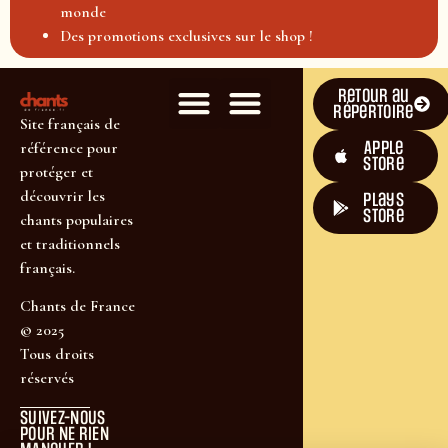
monde
Des promotions exclusives sur le shop !
Retour au
répertoire
Site français de
Apple
référence pour
Store
protéger et
découvrir les
plays
store
chants populaires
et traditionnels
français.
Chants de France
© 2025
Tous droits
réservés
SUIVEZ-NOUS
POUR NE RIEN