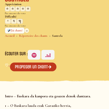
Appréciation
★
★
★
★
★
Pas encore de vote
Difficulté
Pas encore de vote
0
J’ai chanté
Accueil
Répertoire des chants
Sautrela
ÉCOUTER SUR :
♡
+
Proposer un chant
Intro – Euskara da kanpora eta goazen denok dantzara.
1 – O Euskara lauda ezak Garaziko herria,