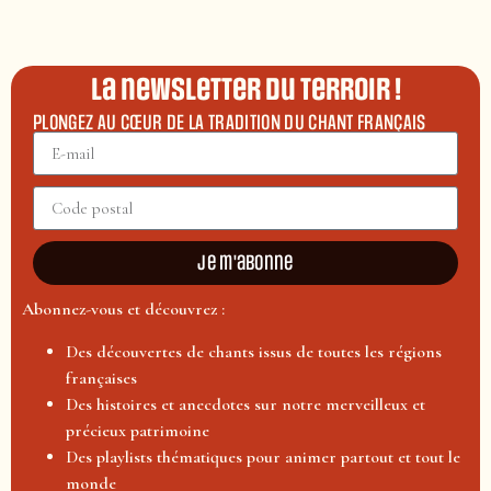
La newsletter du terroir !
PLONGEZ AU CŒUR DE LA TRADITION DU CHANT FRANÇAIS
Je m'abonne
Abonnez-vous et découvrez :
Des découvertes de chants issus de toutes les régions
françaises
Des histoires et anecdotes sur notre merveilleux et
précieux patrimoine
Des playlists thématiques pour animer partout et tout le
monde