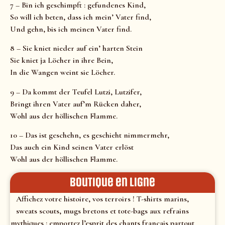
7 – Bin ich geschimpft : gefundenes Kind,
So will ich beten, dass ich mein’ Vater find,
Und gehn, bis ich meinen Vater find.
8 – Sie kniet nieder auf ein’ harten Stein
Sie kniet ja Löcher in ihre Bein,
In die Wangen weint sie Löcher.
9 – Da kommt der Teufel Lutzi, Lutzifer,
Bringt ihren Vater auf’m Rücken daher,
Wohl aus der höllischen Flamme.
10 – Das ist geschehn, es geschieht nimmermehr,
Das auch ein Kind seinen Vater erlöst
Wohl aus der höllischen Flamme.
Boutique en ligne
Affichez votre histoire, vos terroirs ! T-shirts marins,
sweats scouts, mugs bretons et tote-bags aux refrains
mythiques : emportez l’esprit des chants français partout