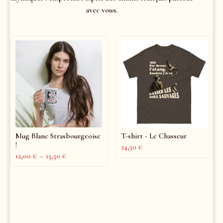
avec vous.
Mug Blanc Strasbourgeoise
T-shirt - Le Chasseur
!
24,50
€
12,00
€
–
15,50
€