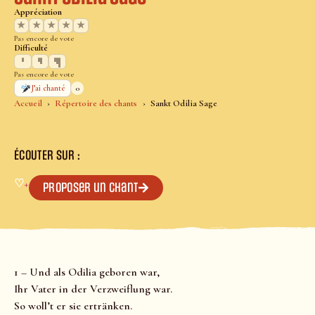
Appréciation
★
★
★
★
★
Pas encore de vote
Difficulté
Pas encore de vote
0
J’ai chanté
Accueil
Répertoire des chants
Sankt Odilia Sage
ÉCOUTER SUR :
♡
+
Proposer un chant
1 – Und als Odilia geboren war,
Ihr Vater in der Verzweiflung war.
So woll’t er sie ertränken.