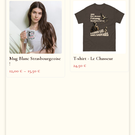
Mug Blanc Strasbourgeoise
T-shirt - Le Chasseur
!
24,50
€
12,00
€
–
15,50
€