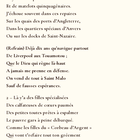
Et de matelots quinquagénaires.
J’échoue souvent dans ces repaires
Sur les quais des ports d’Angleterre,
Dans les quartiers spéciaux d’Anvers
Ou sur les docks de Saint-Nazaire.
(Refrain) Déjà dix ans qu’navigue partout
De Liverpool aux Touamotou ;
Que le Dieu qui règne là-haut
A jamais me prenne en défense.
On vend de tout à Saint Malo
Sauf de fausses espérances.
2 – Là y’a des filles spécialisées
Des calfateuses de cœurs paumés
Des petites toutes prêtes à espalmer
Le pauvre gars à peine débarqué.
Comme les filles du « Corbeau d’Argent »
Qui vont t’refaire tout ton gréement