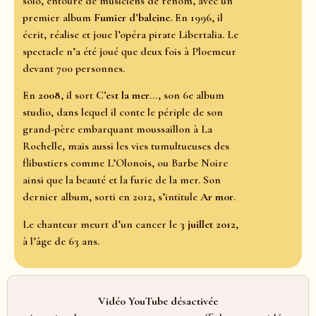
solo, entouré de musiciens de renom, avec un
premier album
Fumier d’baleine.
En 1996, il
écrit, réalise et joue l’opéra pirate Libertalia. Le
spectacle n’a été joué que deux fois à Ploemeur
devant 700 personnes.
En
2008
, il sort
C’est la mer
..., son 6e album
studio, dans lequel il conte le périple de son
grand-père embarquant moussaillon à La
Rochelle, mais aussi les vies tumultueuses des
flibustiers comme L’Olonois, ou Barbe Noire
ainsi que la beauté et la furie de la mer. Son
dernier album, sorti en 2012, s’intitule
Ar mor
.
Le chanteur meurt d’un cancer le
3 juillet 2012
,
à l’âge de 63 ans.
Vidéo YouTube désactivée