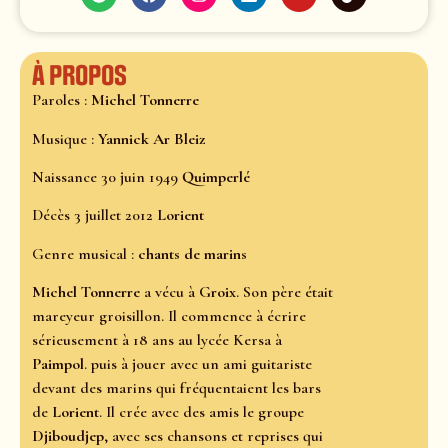
À propos
Paroles :
Michel Tonnerre
Musique :
Yannick Ar Bleiz
Naissance 30 juin 1949
Quimperlé
Décès 3 juillet 2012
Lorient
Genre musical :
chants de marins
Michel Tonnerre
a vécu à
Groix
. Son père était
mareyeur groisillon. Il commence à écrire
sérieusement à 18 ans au lycée Kersa à
Paimpol
. puis à jouer avec un ami guitariste
devant des marins qui fréquentaient les bars
de
Lorient
. Il crée avec des amis le groupe
Djiboudjep
, avec ses chansons et reprises qui