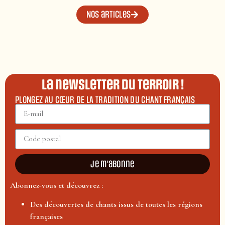
Nos articles
La newsletter du terroir !
PLONGEZ AU CŒUR DE LA TRADITION DU CHANT FRANÇAIS
Je m'abonne
Abonnez-vous et découvrez :
Des découvertes de chants issus de toutes les régions
françaises