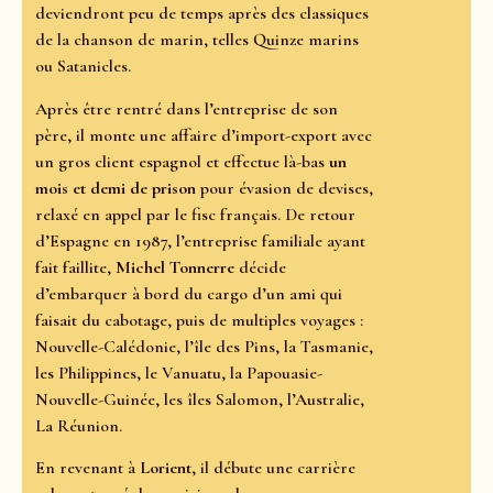
deviendront peu de temps après des classiques
de la chanson de marin, telles Quinze marins
ou Satanicles.
Après être rentré dans l’entreprise de son
père, il monte une affaire d’import-export avec
un gros client espagnol et effectue là-bas
un
mois et demi de prison
pour évasion de devises,
relaxé en appel par le fisc français. De retour
d’Espagne en 1987, l’entreprise familiale ayant
fait faillite,
Michel Tonnerre
décide
d’embarquer à bord du cargo d’un ami qui
faisait du cabotage, puis de multiples voyages :
Nouvelle-Calédonie, l’île des Pins, la Tasmanie,
les Philippines, le Vanuatu, la Papouasie-
Nouvelle-Guinée, les îles Salomon, l’Australie,
La Réunion.
En revenant à
Lorient
, il débute une carrière