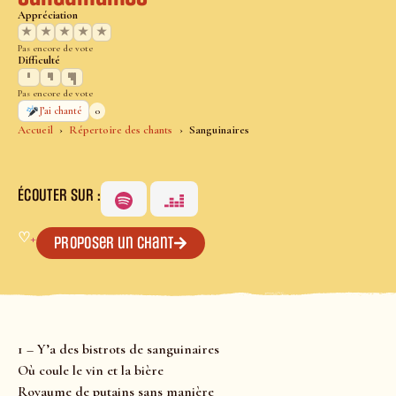
Appréciation
★
★
★
★
★
Pas encore de vote
Difficulté
Pas encore de vote
0
J’ai chanté
Accueil
Répertoire des chants
Sanguinaires
ÉCOUTER SUR :
♡
+
Proposer un chant
1 – Y’a des bistrots de sanguinaires
Où coule le vin et la bière
Royaume de putains sans manière