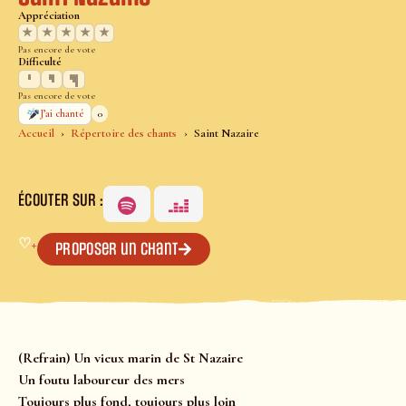
Appréciation
★
★
★
★
★
Pas encore de vote
Difficulté
Pas encore de vote
0
J’ai chanté
Accueil
Répertoire des chants
Saint Nazaire
ÉCOUTER SUR :
♡
+
Proposer un chant
(Refrain) Un vieux marin de St Nazaire
Un foutu laboureur des mers
Toujours plus fond, toujours plus loin