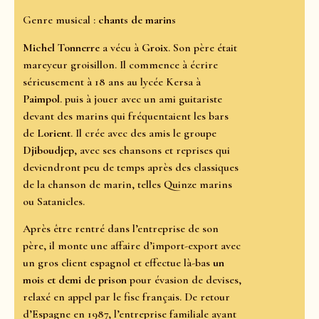
Genre musical :
chants de marins
Michel Tonnerre
a vécu à
Groix
. Son père était
mareyeur groisillon. Il commence à écrire
sérieusement à 18 ans au lycée Kersa à
Paimpol
. puis à jouer avec un ami guitariste
devant des marins qui fréquentaient les bars
de
Lorient
. Il crée avec des amis le groupe
Djiboudjep
, avec ses chansons et reprises qui
deviendront peu de temps après des classiques
de la chanson de marin, telles Quinze marins
ou Satanicles.
Après être rentré dans l’entreprise de son
père, il monte une affaire d’import-export avec
un gros client espagnol et effectue là-bas
un
mois et demi de prison
pour évasion de devises,
relaxé en appel par le fisc français. De retour
d’Espagne en 1987, l’entreprise familiale ayant