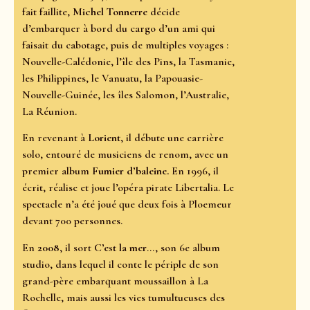
fait faillite,
Michel Tonnerre
décide
d’embarquer à bord du cargo d’un ami qui
faisait du cabotage, puis de multiples voyages :
Nouvelle-Calédonie, l’île des Pins, la Tasmanie,
les Philippines, le Vanuatu, la Papouasie-
Nouvelle-Guinée, les îles Salomon, l’Australie,
La Réunion.
En revenant à
Lorient
, il débute une carrière
solo, entouré de musiciens de renom, avec un
premier album
Fumier d’baleine.
En 1996, il
écrit, réalise et joue l’opéra pirate Libertalia. Le
spectacle n’a été joué que deux fois à Ploemeur
devant 700 personnes.
En
2008
, il sort
C’est la mer
..., son 6e album
studio, dans lequel il conte le périple de son
grand-père embarquant moussaillon à La
Rochelle, mais aussi les vies tumultueuses des