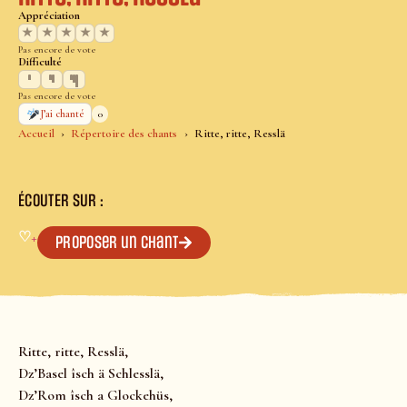
Appréciation
★
★
★
★
★
Pas encore de vote
Difficulté
Pas encore de vote
0
J’ai chanté
Accueil
Répertoire des chants
Ritte, ritte, Resslä
ÉCOUTER SUR :
♡
+
Proposer un chant
Ritte, ritte, Resslä,
Dz’Basel îsch ä Schlesslä,
Dz’Rom îsch a Glockehüs,