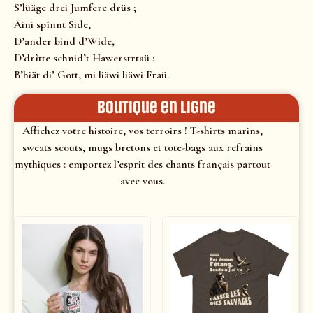
S’lüäge drei Jumfere drüs ;
Äini spînnt Side,
D’ander bind d’Wide,
D’drîtte schnid’t Hawerstrtaü :
B’hiät di’ Gott, mi liäwi liäwi Fraü.
Boutique en ligne
Affichez votre histoire, vos terroirs ! T-shirts marins,
sweats scouts, mugs bretons et tote-bags aux refrains
mythiques : emportez l’esprit des chants français partout
avec vous.