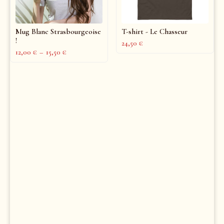
Mug Blanc Strasbourgeoise
T-shirt - Le Chasseur
!
24,50
€
12,00
€
–
15,50
€