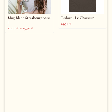
Mug Blanc Strasbourgeoise
T-shirt - Le Chasseur
!
24,50
€
12,00
€
–
15,50
€