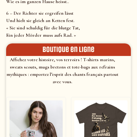
Wie es im ganzen Hause heisst..
6 – Der Richter sie ergreifen lässt
Und hielt sie gleich an Ketten fest.
« Sie sind schuldig für die blutge Tat,
Ein jeder Mörder muss aufs Rad. »
Boutique en ligne
Affichez votre histoire, vos terroirs ! T-shirts marins,
sweats scouts, mugs bretons et tote-bags aux refrains
mythiques : emportez l’esprit des chants français partout
avec vous.