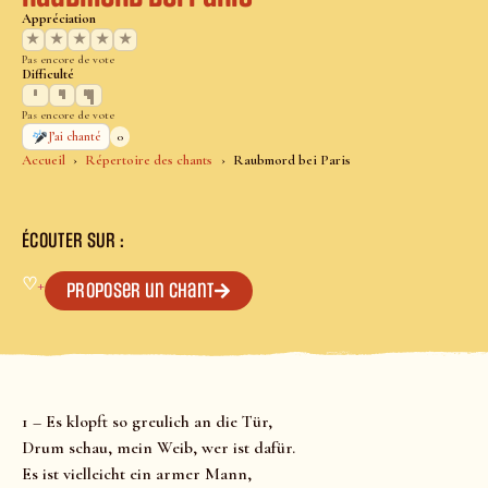
Appréciation
★
★
★
★
★
Pas encore de vote
Difficulté
Pas encore de vote
0
J’ai chanté
Accueil
Répertoire des chants
Raubmord bei Paris
ÉCOUTER SUR :
♡
+
Proposer un chant
1 – Es klopft so greulich an die Tür,
Drum schau, mein Weib, wer ist dafür.
Es ist vielleicht ein armer Mann,