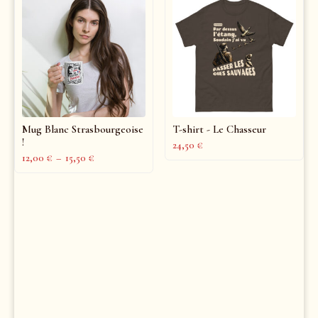
Mug Blanc Strasbourgeoise
T-shirt - Le Chasseur
!
24,50
€
12,00
€
–
15,50
€