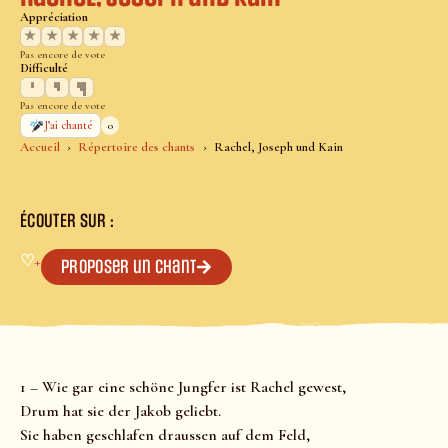
Appréciation
★
★
★
★
★
Pas encore de vote
Difficulté
Pas encore de vote
0
J’ai chanté
Accueil
Répertoire des chants
Rachel, Joseph und Kain
ÉCOUTER SUR :
♡
+
Proposer un chant
1 – Wie gar eine schöne Jungfer ist Rachel gewest,
Drum hat sie der Jakob geliebt.
Sie haben geschlafen draussen auf dem Feld,