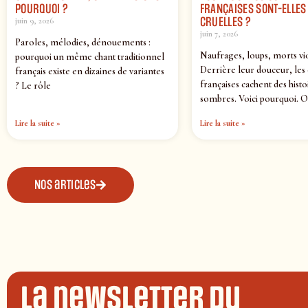
POURQUOI ?
FRANÇAISES SONT-ELLES 
CRUELLES ?
juin 9, 2026
juin 7, 2026
Paroles, mélodies, dénouements :
Naufrages, loups, morts vi
pourquoi un même chant traditionnel
Derrière leur douceur, les
français existe en dizaines de variantes
françaises cachent des histo
? Le rôle
sombres. Voici pourquoi. O
Lire la suite »
Lire la suite »
Nos articles
La newsletter du