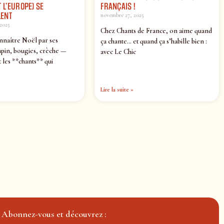
 L’EUROPE) SE
FRANÇAIS !
ENT
novembre 27, 2025
2025
Chez Chants de France, on aime quand
nnaître Noël par ses
ça chante… et quand ça s’habille bien :
pin, bougies, crèche —
avec Le Chic
 les **chants** qui
Lire la suite »
Abonnez-vous et découvrez :