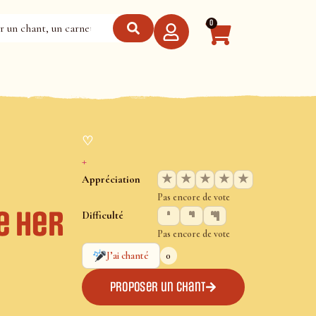
0
♡
+
★
★
★
★
★
Appréciation
Pas encore de vote
e her
Difficulté
Pas encore de vote
0
J’ai chanté
Proposer un chant