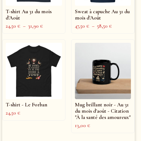
T-shirt Au 31 du mois
Sweat à capuche Au 31 du
d'Août
mois d'Août
24,50
€
–
31,90
€
47,50
€
–
58,50
€
T-shirt - Le Forban
Mug brillant noir - Au 31
du mois d'août - Citation
24,50
€
"À la santé des amoureux"
13,00
€