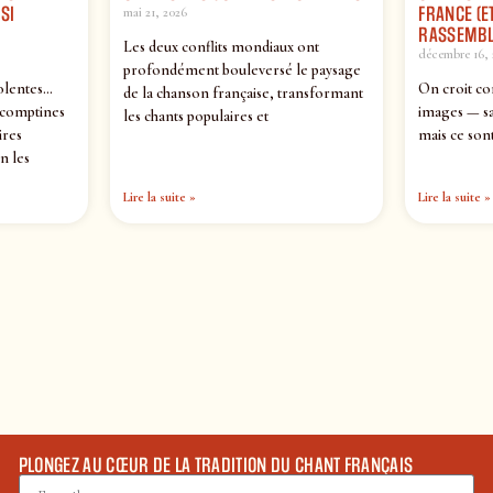
SI
FRANCE (ET
mai 21, 2026
RASSEMBL
Les deux conflits mondiaux ont
décembre 16, 
profondément bouleversé le paysage
olentes…
On croit co
de la chanson française, transformant
 comptines
images — sa
les chants populaires et
ires
mais ce sont
n les
Lire la suite »
Lire la suite »
PLONGEZ AU CŒUR DE LA TRADITION DU CHANT FRANÇAIS