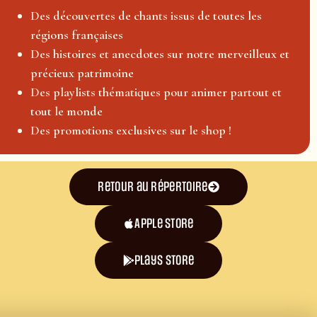
Des découvertes de chants issus de toutes les
régions françaises
Des histoires et anecdotes sur notre merveilleux et
précieux patrimoine
Des playlists thématiques pour animer partout et
tout le monde
Des promotions exclusives sur le shop !
Retour au répertoire
Apple Store
plays store