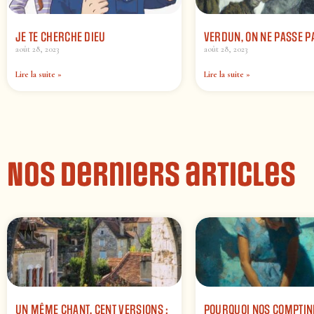
JE TE CHERCHE DIEU
VERDUN, ON NE PASSE P
août 28, 2023
août 28, 2023
Lire la suite »
Lire la suite »
Nos derniers articles
UN MÊME CHANT, CENT VERSIONS :
POURQUOI NOS COMPTIN