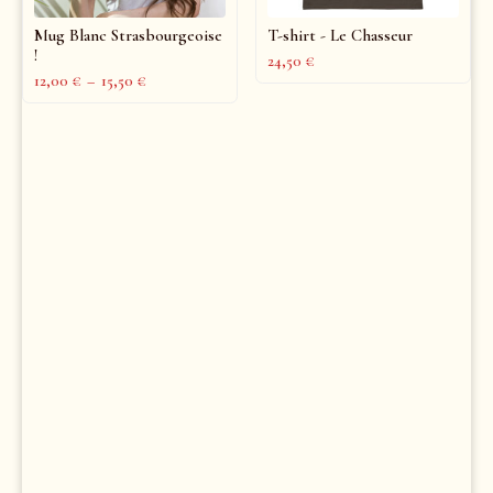
Mug Blanc Strasbourgeoise
T-shirt - Le Chasseur
!
24,50
€
12,00
€
–
15,50
€