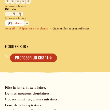
★
★
★
★
★
Pas encore de vote
Difficulté
Pas encore de vote
0
J’ai chanté
Accueil
Répertoire des chants
Quenouilles et quenouillettes
ÉCOUTER SUR :
♡
+
Proposer un chant
Filez la laine, filez la laine,
De mes moutons dondaines.
Cousez mitaines, cousez mitaines,
Pour de bels capitaines.