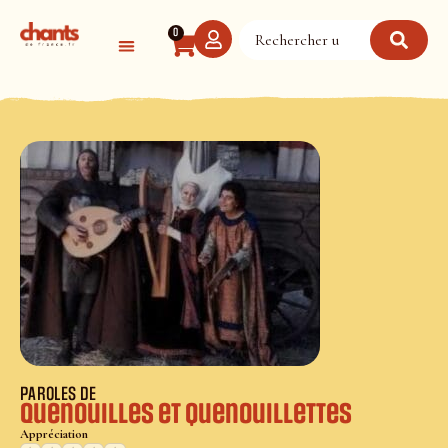
Panneau de gestion des cookies
0
PAROLES DE
Quenouilles et quenouillettes
Appréciation