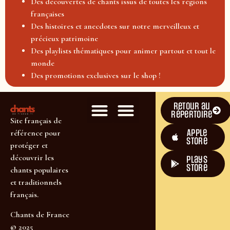
Des découvertes de chants issus de toutes les régions
françaises
Des histoires et anecdotes sur notre merveilleux et
précieux patrimoine
Des playlists thématiques pour animer partout et tout le
monde
Des promotions exclusives sur le shop !
Retour au
répertoire
Site français de
Apple
référence pour
Store
protéger et
découvrir les
plays
store
chants populaires
et traditionnels
français.
Chants de France
© 2025