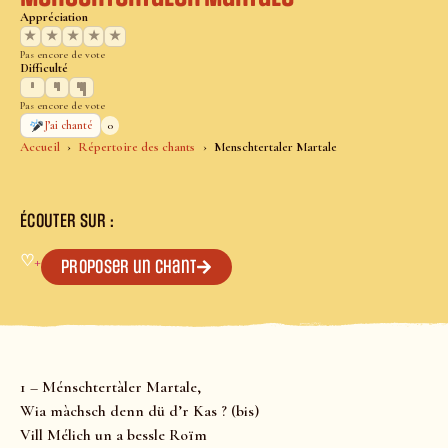
Appréciation
★
★
★
★
★
Pas encore de vote
Difficulté
Pas encore de vote
0
J’ai chanté
Accueil
Répertoire des chants
Menschtertaler Martale
ÉCOUTER SUR :
♡
+
Proposer un chant
1 – Ménschtertàler Martale,
Wia màchsch denn dü d’r Kas ? (bis)
Vill Mélich un a bessle Roïm