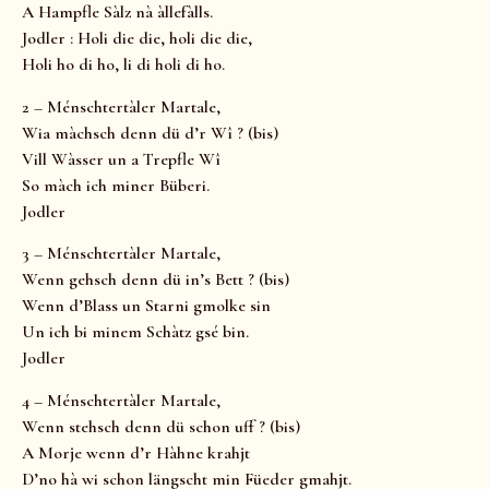
A Hampfle Sàlz nà àllefàlls.
Jodler : Holi die die, holi die die,
Holi ho di ho, li di holi di ho.
2 – Ménschtertàler Martale,
Wia màchsch denn dü d’r Wî ? (bis)
Vill Wàsser un a Trepfle Wî
So màch ich miner Büberi.
Jodler
3 – Ménschtertàler Martale,
Wenn gehsch denn dü in’s Bett ? (bis)
Wenn d’Blass un Starni gmolke sin
Un ich bi minem Schàtz gsé bin.
Jodler
4 – Ménschtertàler Martale,
Wenn stehsch denn dü schon uff ? (bis)
A Morje wenn d’r Hàhne krahjt
D’no hà wi schon längscht min Füeder gmahjt.