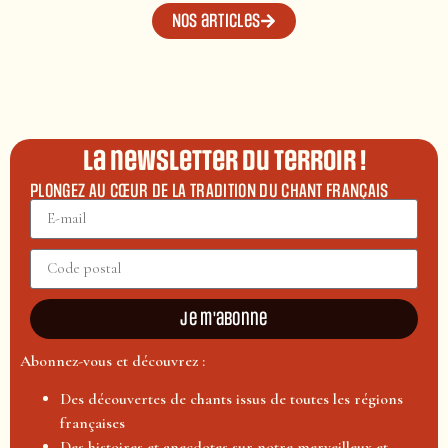
Nos articles
La newsletter du terroir !
PLONGEZ AU CŒUR DE LA TRADITION DU CHANT FRANÇAIS
Je m'abonne
Abonnez-vous et découvrez :
Des découvertes de chants issus de toutes les régions
françaises
Des histoires et anecdotes sur notre merveilleux et