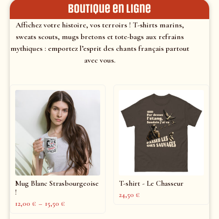
Boutique en ligne
Affichez votre histoire, vos terroirs ! T-shirts marins,
sweats scouts, mugs bretons et tote-bags aux refrains
mythiques : emportez l’esprit des chants français partout
avec vous.
Mug Blanc Strasbourgeoise
T-shirt - Le Chasseur
!
24,50
€
12,00
€
–
15,50
€