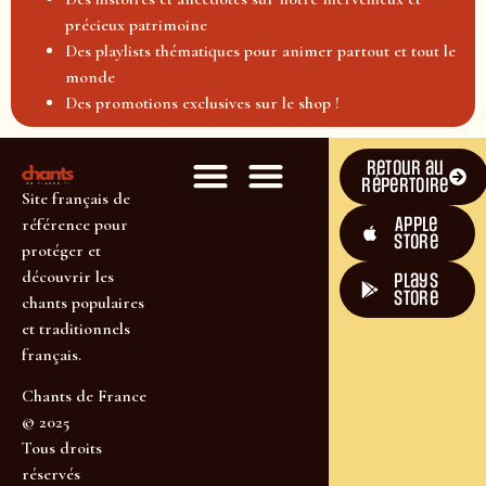
précieux patrimoine
Des playlists thématiques pour animer partout et tout le
monde
Des promotions exclusives sur le shop !
Retour au
répertoire
Site français de
Apple
référence pour
Store
protéger et
découvrir les
plays
store
chants populaires
et traditionnels
français.
Chants de France
© 2025
Tous droits
réservés