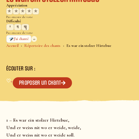
Appréciation
★
★
★
★
★
Pas encore de vote
Difficulté
Pas encore de vote
0
J’ai chanté
Accueil
Répertoire des chants
Es war ein stolzer Hirtebue
ÉCOUTER SUR :
♡
+
Proposer un chant
1 – Es war ein stolzer Hirtebue,
Und er weiss nit wo er weide, weide,
Und er weiss nit wo er weide soll.