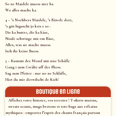
So ne Maidele muess mer ha
Wo alles mache ka.
4 – ’s Nochbers Maidele, ’s Bàwele dort,
’s gitt biguscht jo keis e so :
Die ka buttre, die ka kàse,
Nissle schwinge mit em Bàse,
Alles, was sie mache muess
Isch ihr keine Buess.
5 – Kummt der Mond mit sine Schàfle
Gang i zum Gwàlte uff der Fliess.
Sag zum Pfetter : nur no ne Schlàfle,
Hiet du mir derwilscht de Kieh!
Boutique en ligne
Affichez votre histoire, vos terroirs ! T-shirts marins,
sweats scouts, mugs bretons et tote-bags aux refrains
mythiques : emportez l’esprit des chants français partout