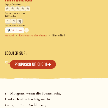
Appréciation
★
★
★
★
★
Pas encore de vote
Difficulté
Pas encore de vote
0
J’ai chanté
Accueil
Répertoire des chants
Hirtenlied
ÉCOUTER SUR :
♡
+
Proposer un chant
1 – Morgens, wenn die Sonne lacht,
Und sich alles luschtig macht.
Gang i mit em Kiehli usse,