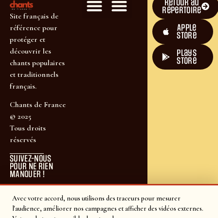
Retour au
répertoire
Site français de
Apple
référence pour
Store
protéger et
découvrir les
plays
store
chants populaires
et traditionnels
français.
Chants de France
© 2025
Tous droits
réservés
SUIVEZ-NOUS
POUR NE RIEN
MANQUER !
Avec votre accord, nous utilisons des traceurs pour mesurer
l'audience, améliorer nos campagnes et afficher des vidéos externes.