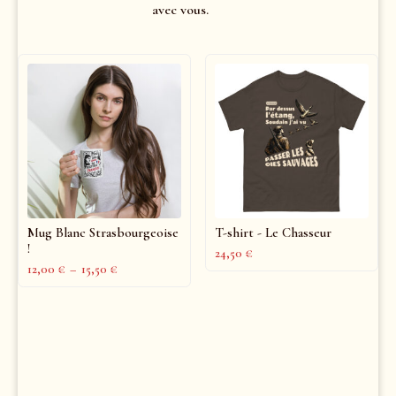
avec vous.
Mug Blanc Strasbourgeoise
T-shirt - Le Chasseur
!
24,50
€
12,00
€
–
15,50
€