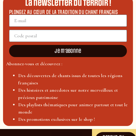
La newsletter du terroir !
PLONGEZ AU CŒUR DE LA TRADITION DU CHANT FRANÇAIS
Je m'abonne
Abonnez-vous et découvrez :
Des découvertes de chants issus de toutes les régions
françaises
Des histoires et anecdotes sur notre merveilleux et
précieux patrimoine
Des playlists thématiques pour animer partout et tout le
monde
Des promotions exclusives sur le shop !