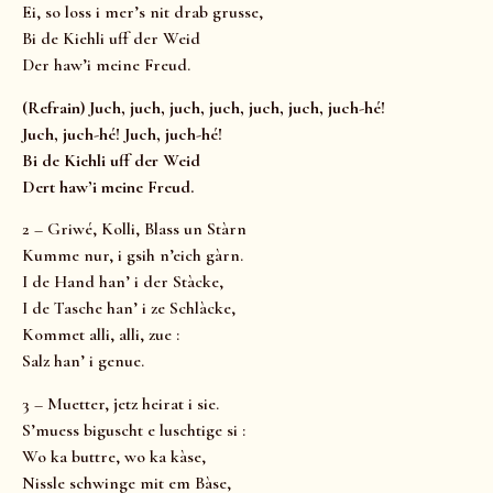
Ei, so loss i mer’s nit drab grusse,
Bi de Kiehli uff der Weid
Der haw’i meine Freud.
(Refrain) Juch, juch, juch, juch, juch, juch, juch-hé!
Juch, juch-hé! Juch, juch-hé!
Bi de Kiehli uff der Weid
Dert haw’i meine Freud.
2 – Griwé, Kolli, Blass un Stàrn
Kumme nur, i gsih n’eich gàrn.
I de Hand han’ i der Stàcke,
I de Tasche han’ i ze Schlàcke,
Kommet alli, alli, zue :
Salz han’ i genue.
3 – Muetter, jetz heirat i sie.
S’muess biguscht e luschtige si :
Wo ka buttre, wo ka kàse,
Nissle schwinge mit em Bàse,