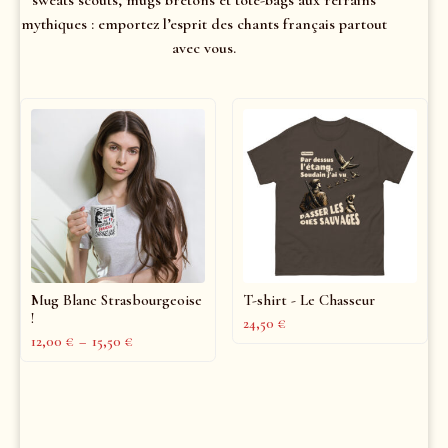
mythiques : emportez l’esprit des chants français partout
avec vous.
Mug Blanc Strasbourgeoise
T-shirt - Le Chasseur
!
24,50
€
12,00
€
–
15,50
€