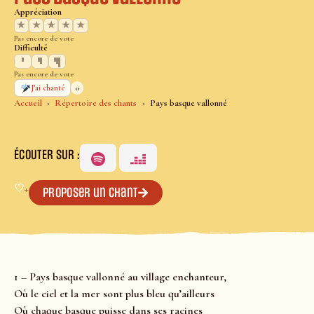
Appréciation
★
★
★
★
★
Pas encore de vote
Difficulté
Pas encore de vote
0
J’ai chanté
Accueil
Répertoire des chants
Pays basque vallonné
ÉCOUTER SUR :
♡
+
Proposer un chant
1 – Pays basque vallonné au village enchanteur,
Où le ciel et la mer sont plus bleu qu’ailleurs
Où chaque basque puisse dans ses racines