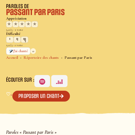
PAROLES DE
Passant par Paris
Appréciation
★
★
★
★
★
5,0/5 · 1 vote
Difficulté
2,0/3 · 1 vote
0
J’ai chanté
Accueil
Répertoire des chants
Passant par Paris
ÉCOUTER SUR :
♡
+
Proposer un chant
Paroles « Passant par Paris »