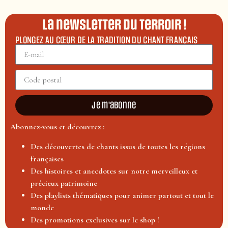
La newsletter du terroir !
PLONGEZ AU CŒUR DE LA TRADITION DU CHANT FRANÇAIS
Je m'abonne
Abonnez-vous et découvrez :
Des découvertes de chants issus de toutes les régions
françaises
Des histoires et anecdotes sur notre merveilleux et
précieux patrimoine
Des playlists thématiques pour animer partout et tout le
monde
Des promotions exclusives sur le shop !