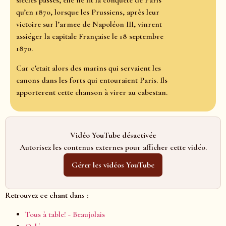
siècles passés, elle ne fit la conquête de Paris
qu’en 1870, lorsque les Prussiens, après leur
victoire sur l’armee de Napoléon III, vinrent
assiéger la capitale Française le 18 septembre
1870.
Car c’etait alors des marins qui servaient les
canons dans les forts qui entouraient Paris. Ils
apporterent cette chanson à virer au cabestan.
Vidéo YouTube désactivée
Autorisez les contenus externes pour afficher cette vidéo.
Gérer les vidéos YouTube
Retrouvez ce chant dans :
Tous à table! - Beaujolais