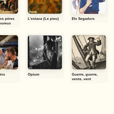
os pères
L’estaca (Le pieu)
Els Segadors
heureux
ins
Opium
Guerre, guerre,
vente, vent