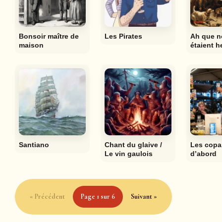
Bonsoir maître de
Les Pirates
Ah que n
maison
étaient 
Santiano
Chant du glaive /
Les copa
Le vin gaulois
d’abord
« Précédent
Page 1 sur 6
Suivant »