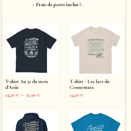
– Frais de ports inclus !-
T-shirt Au 31 du mois
T-shirt - Les lacs du
d'Août
Connemara
24,50
€
–
31,90
€
24,50
€