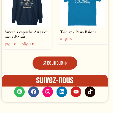
Sweat à capuche Au 31 du
T-shirt - Peña Baiona
mois d'Août
24,50
€
47,50
€
–
58,50
€
La boutique
Suivez-nous