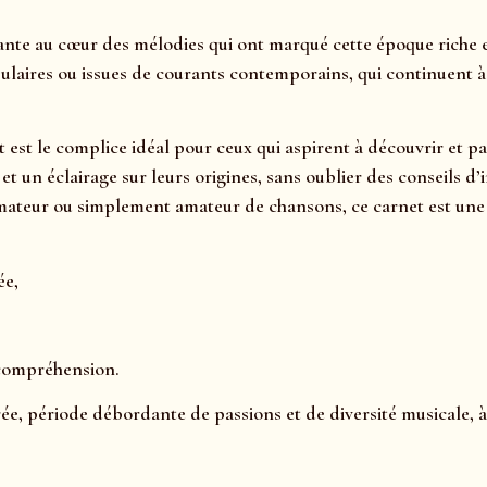
nte au cœur des mélodies qui ont marqué cette époque riche en
ulaires ou issues de courants contemporains, qui continuent à a
t est le complice idéal pour ceux qui aspirent à découvrir et 
s, et un éclairage sur leurs origines, sans oublier des consei
ateur ou simplement amateur de chansons, ce carnet est une r
ée,
 compréhension.
rée, période débordante de passions et de diversité musicale, à