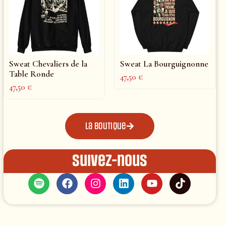
Sweat Chevaliers de la
Sweat La Bourguignonne
Table Ronde
47,50
€
47,50
€
La boutique
Suivez-nous