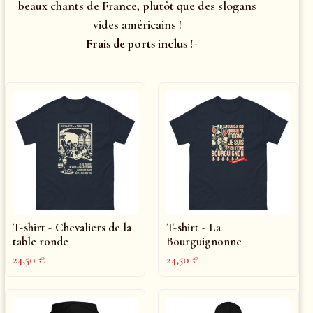
beaux chants de France, plutôt que des slogans
vides américains !
– Frais de ports inclus !-
T-shirt - Chevaliers de la
T-shirt - La
table ronde
Bourguignonne
24,50
€
24,50
€