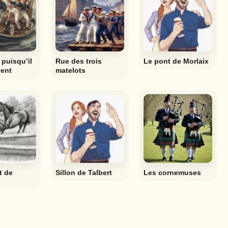
 puisqu’il
Rue des trois
Le pont de Morlaix
vent
matelots
t de
Sillon de Talbert
Les cornemuses