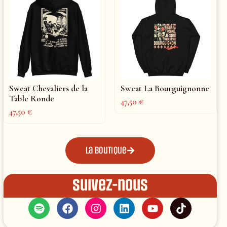
Sweat Chevaliers de la
Sweat La Bourguignonne
Table Ronde
47,50
€
47,50
€
La boutique
Suivez-nous