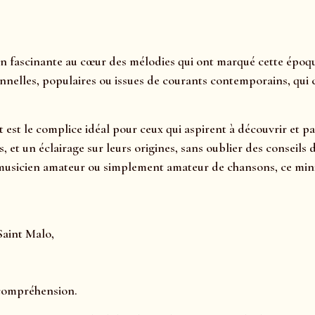
 fascinante au cœur des mélodies qui ont marqué cette époque 
nnelles, populaires ou issues de courants contemporains, qui c
et est le complice idéal pour ceux qui aspirent à découvrir et
ds, et un éclairage sur leurs origines, sans oublier des consei
usicien amateur ou simplement amateur de chansons, ce mini o
Saint Malo,
 compréhension.