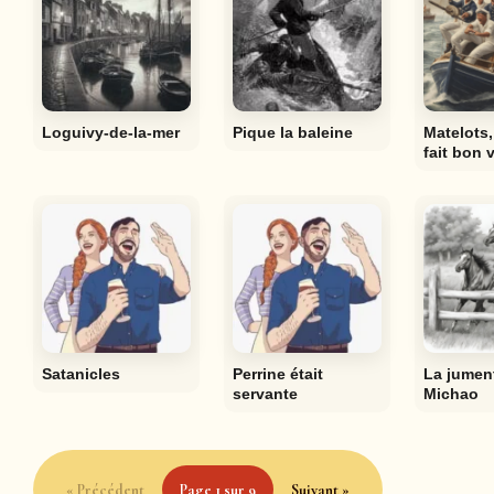
Loguivy-de-la-mer
Pique la baleine
Matelots,
fait bon 
Satanicles
Perrine était
La jumen
servante
Michao
« Précédent
Page 1 sur 9
Suivant »