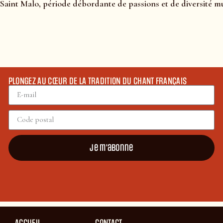
Saint Malo, période débordante de passions et de diversité mus
PLONGEZ AU CŒUR DE LA TRADITION DU CHANT FRANÇAIS
Je m'abonne