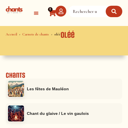
Panneau de gestion des cookies
0
oléé
Accueil
Carnets de chants
oléé
Chants
Les fêtes de Mauléon
Chant du glaive / Le vin gaulois