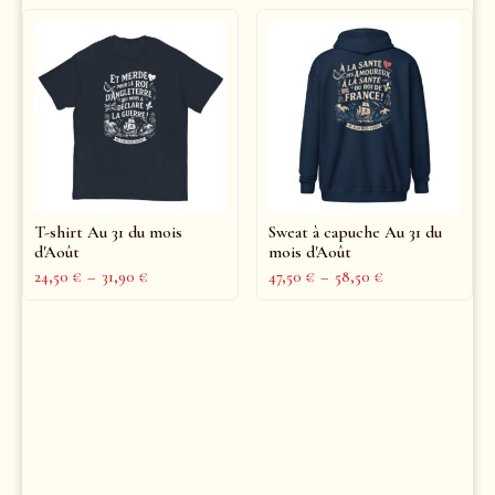
T-shirt Au 31 du mois
Sweat à capuche Au 31 du
d'Août
mois d'Août
24,50
€
–
31,90
€
47,50
€
–
58,50
€