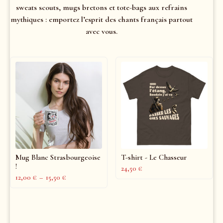
sweats scouts, mugs bretons et tote-bags aux refrains
mythiques : emportez l’esprit des chants français partout
avec vous.
Mug Blanc Strasbourgeoise
T-shirt - Le Chasseur
!
24,50
€
12,00
€
–
15,50
€