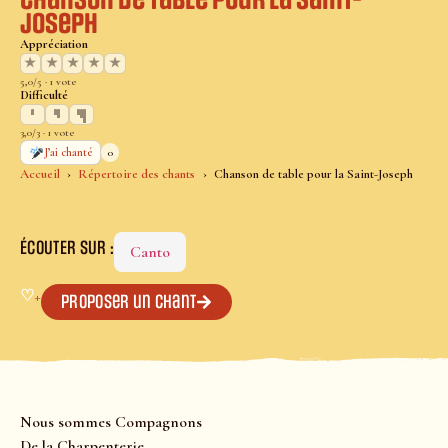
Chanson de table pour la Saint-
Joseph
Appréciation
★
★
★
★
★
5,0/5 · 1 vote
Difficulté
3,0/3 · 1 vote
0
J’ai chanté
Accueil
Répertoire des chants
Chanson de table pour la Saint-Joseph
ÉCOUTER SUR :
Canto
♡
+
Proposer un chant
Nous sommes Compagnons
De la Charpenterie