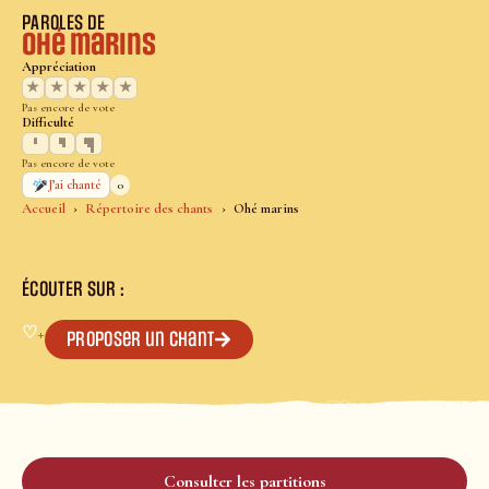
PAROLES DE
Ohé marins
Appréciation
★
★
★
★
★
Pas encore de vote
Difficulté
Pas encore de vote
0
J’ai chanté
Accueil
Répertoire des chants
Ohé marins
ÉCOUTER SUR :
♡
+
Proposer un chant
Consulter les partitions