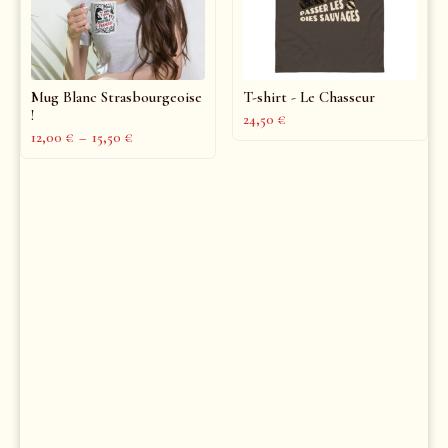
Mug Blanc Strasbourgeoise
T-shirt - Le Chasseur
!
24,50
€
12,00
€
–
15,50
€