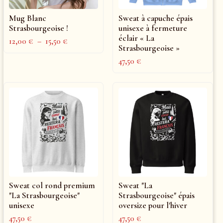
Mug Blanc
Sweat à capuche épais
Strasbourgeoise !
unisexe à fermeture
éclair « La
12,00
€
–
15,50
€
Strasbourgeoise »
47,50
€
Sweat col rond premium
Sweat "La
"La Strasbourgeoise"
Strasbourgeoise" épais
unisexe
oversize pour l'hiver
47,50
€
47,50
€