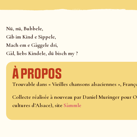
Nü, nü, Bubbele,
Gib im Kind e Sippele,
Mach em e Gàggele dri,
Gàl, liebs Kindele, dü bisch my ?
À propos
Trouvable dans « Vieilles chansons alsaciennes », Franço
Collecte réalisée à nouveau par Daniel Muringer pour O
cultures d’Alsace), site
Sàmmle