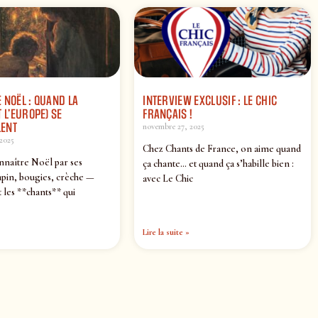
 NOËL : QUAND LA
INTERVIEW EXCLUSIF : LE CHIC
 L’EUROPE) SE
FRANÇAIS !
ENT
novembre 27, 2025
2025
Chez Chants de France, on aime quand
nnaître Noël par ses
ça chante… et quand ça s’habille bien :
pin, bougies, crèche —
avec Le Chic
 les **chants** qui
Lire la suite »