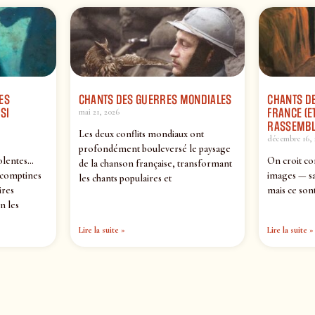
ES
CHANTS DES GUERRES MONDIALES
CHANTS DE
SI
FRANCE (ET
mai 21, 2026
RASSEMBL
Les deux conflits mondiaux ont
décembre 16, 
profondément bouleversé le paysage
olentes…
On croit co
de la chanson française, transformant
 comptines
images — sa
les chants populaires et
ires
mais ce sont
n les
Lire la suite »
Lire la suite »