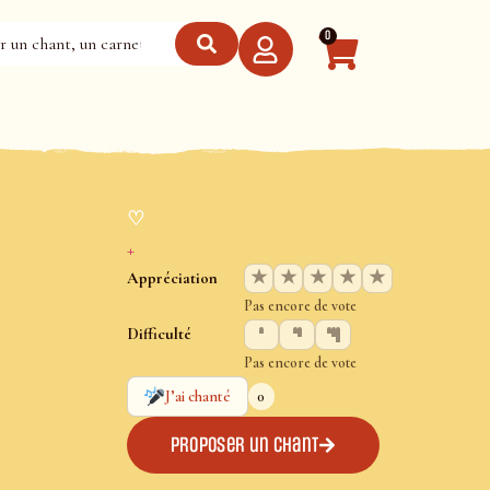
0
♡
+
★
★
★
★
★
Appréciation
Pas encore de vote
Difficulté
Pas encore de vote
0
J’ai chanté
Proposer un chant