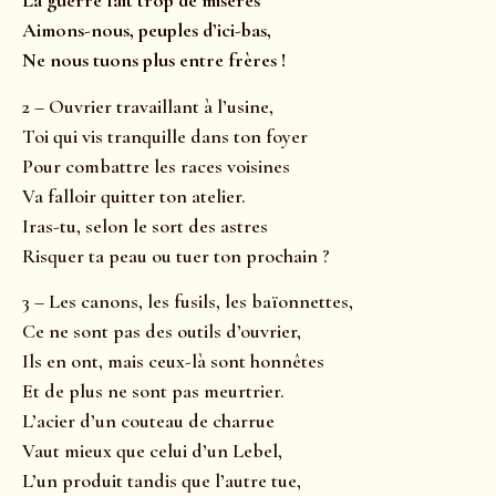
La guerre fait trop de misères
Aimons-nous, peuples d’ici-bas,
Ne nous tuons plus entre frères !
2 – Ouvrier travaillant à l’usine,
Toi qui vis tranquille dans ton foyer
Pour combattre les races voisines
Va falloir quitter ton atelier.
Iras-tu, selon le sort des astres
Risquer ta peau ou tuer ton prochain ?
3 – Les canons, les fusils, les baïonnettes,
Ce ne sont pas des outils d’ouvrier,
Ils en ont, mais ceux-là sont honnêtes
Et de plus ne sont pas meurtrier.
L’acier d’un couteau de charrue
Vaut mieux que celui d’un Lebel,
L’un produit tandis que l’autre tue,