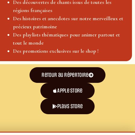
Des découvertes de chants issus de toutes les
régions françaises
Des histoires et anecdotes sur notre merveilleux et
précieux patrimoine
Des playlists thématiques pour animer partout et
tout le monde
Des promotions exclusives sur le shop !
Retour au répertoire
Apple Store
plays store