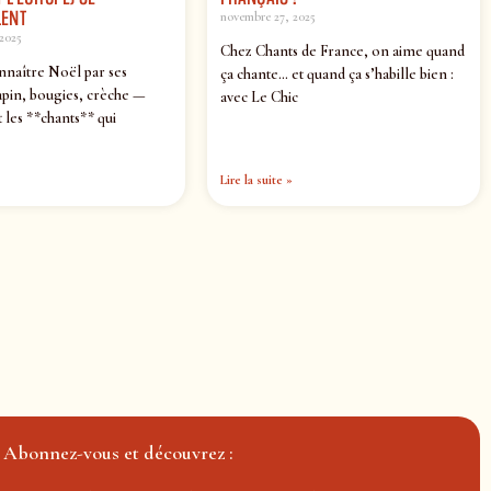
ENT
novembre 27, 2025
2025
Chez Chants de France, on aime quand
nnaître Noël par ses
ça chante… et quand ça s’habille bien :
pin, bougies, crèche —
avec Le Chic
 les **chants** qui
Lire la suite »
Abonnez-vous et découvrez :