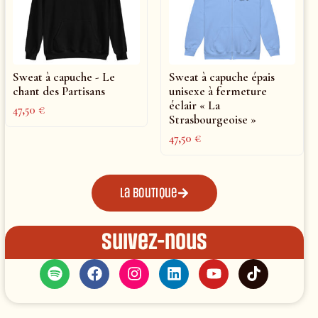
Sweat à capuche - Le
Sweat à capuche épais
chant des Partisans
unisexe à fermeture
éclair « La
47,50
€
Strasbourgeoise »
47,50
€
La boutique
Suivez-nous