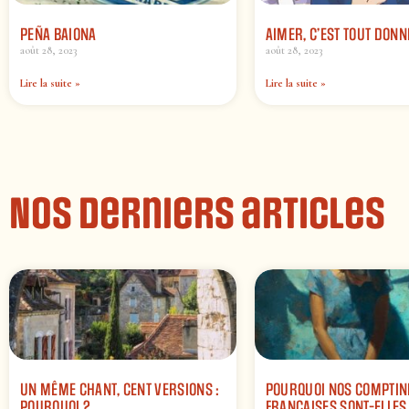
PEÑA BAIONA
AIMER, C’EST TOUT DON
août 28, 2023
août 28, 2023
Lire la suite »
Lire la suite »
Nos derniers articles
UN MÊME CHANT, CENT VERSIONS :
POURQUOI NOS COMPTIN
POURQUOI ?
FRANÇAISES SONT-ELLES 