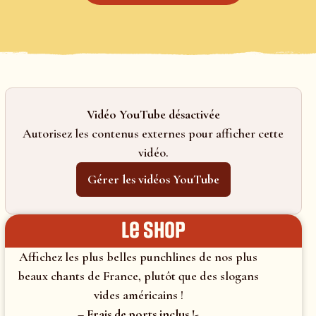
Vidéo YouTube désactivée
Autorisez les contenus externes pour afficher cette
vidéo.
Gérer les vidéos YouTube
le shop
Affichez les plus belles punchlines de nos plus
beaux chants de France, plutôt que des slogans
vides américains !
– Frais de ports inclus !-