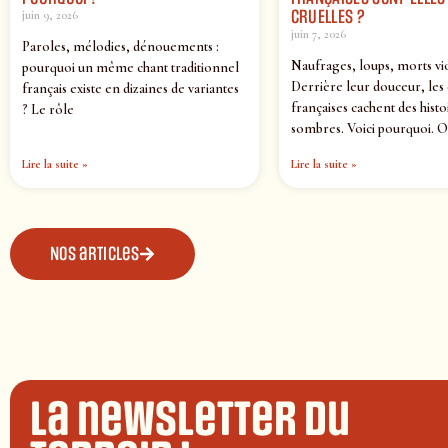
CRUELLES ?
juin 9, 2026
juin 7, 2026
Paroles, mélodies, dénouements :
Naufrages, loups, morts vi
pourquoi un même chant traditionnel
Derrière leur douceur, les
français existe en dizaines de variantes
françaises cachent des histo
? Le rôle
sombres. Voici pourquoi. O
Lire la suite »
Lire la suite »
Nos articles
La newsletter du