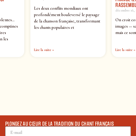
RASSEMBL
Les deux conflits mondiaux ont
décembre 16, 
profondément bouleversé le paysage
olentes…
On croit co
de la chanson française, transformant
 comptines
images — sa
les chants populaires et
ires
mais ce sont
n les
Lire la suite »
Lire la suite »
PLONGEZ AU CŒUR DE LA TRADITION DU CHANT FRANÇAIS