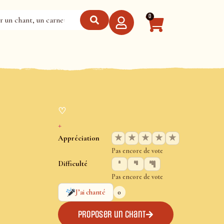
0
♡
+
★
★
★
★
★
Appréciation
Pas encore de vote
Difficulté
Pas encore de vote
0
J’ai chanté
Proposer un chant