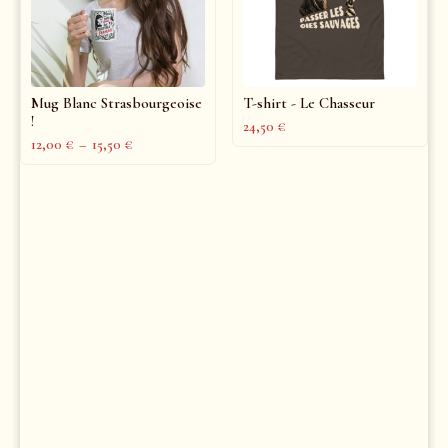
Mug Blanc Strasbourgeoise
T-shirt - Le Chasseur
!
24,50
€
12,00
€
–
15,50
€