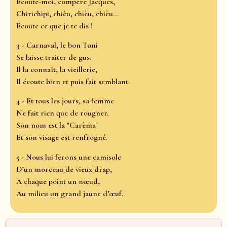
Ecoute-moi, compère Jacques,
Chirichipi, chièu, chièu, chièu...
Ecoute ce que je te dis !
3 - Carnaval, le bon Toni
Se laisse traiter de gus.
Il la connaît, la vieillerie,
Il écoute bien et puis fait semblant.
4 - Et tous les jours, sa femme
Ne fait rien que de rougner.
Son nom est la "Carèma"
Et son visage est renfrogné.
5 - Nous lui ferons une camisole
D’un morceau de vieux drap,
A chaque point un nœud,
Au milieu un grand jaune d’œuf.