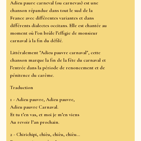
Adieu paure carneval (ou carnevas) est une
chanson répandue dans tout le sud de la
France avec différentes variantes et dans
différents dialectes occitans. Elle est chantée au
moment où l’on brûle l’effigie de monsieur
carnaval à la fin du défilé.
Littéralement "Adieu pauvre carnaval", cette
chanson marque la fin de la fête du carnaval et
l’entrée dans la période de renoncement et de
pénitence du carême.
Traduction
1 - Adieu pauvre, Adieu pauvre,
Adieu pauvre Carnaval.
Et tu t’en vas, et moi je m’en viens
Au revoir l’an prochain.
2 - Chirichipi, chièu, chièu, chièu...