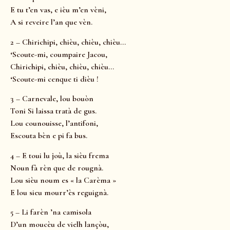
E tu t’en vas, e ièu m’en vèni,
A si reveire l’an que vèn.
2 – Chirichipi, chièu, chièu, chièu…
‘Scoute-mi, coumpaire Jacou,
Chirichipi, chièu, chièu, chièu…
‘Scoute-mi cenque ti dièu !
3 – Carnevale, lou bouòn
Toni Si laissa tratà de gus.
Lou counouisse, l’antifoni,
Escouta bèn e pi fa bus.
4 – E toui lu joù, la sièu frema
Noun fà rèn que de rougnà.
Lou sièu noum es « la Carèma »
E lou sieu mourr’ès reguignà.
5 – Li farèn ’na camisola
D’un moucèu de vielh lançòu,