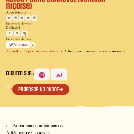
niçoise)
Appréciation
★
★
★
★
★
Pas encore de vote
Difficulté
Pas encore de vote
0
J’ai chanté
Accueil
Répertoire des chants
Adieu paure carneval (version niçoise)
ÉCOUTER SUR :
♡
+
Proposer un chant
1 – Adiéu paure, adiéu paure,
Adiéu paure Carneval.