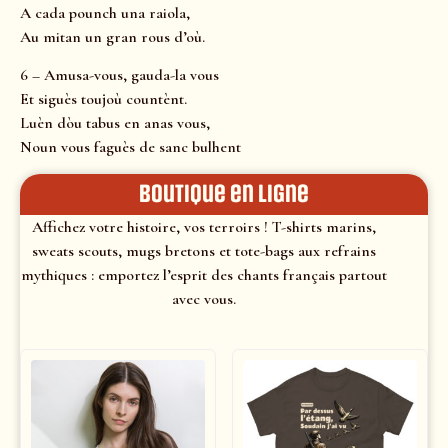
A cada pounch una raiola,
Au mitan un gran rous d’où.
6 – Amusa-vous, gauda-la vous
Et siguès toujoù countènt.
Luèn dòu tabus en anas vous,
Noun vous faguès de sanc bulhent
Boutique en ligne
Affichez votre histoire, vos terroirs ! T-shirts marins,
sweats scouts, mugs bretons et tote-bags aux refrains
mythiques : emportez l’esprit des chants français partout
avec vous.