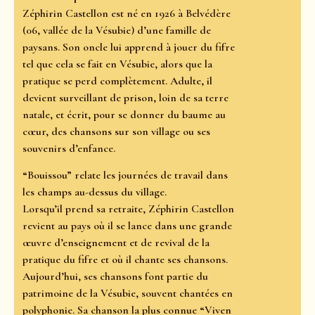
Zéphirin Castellon est né en 1926 à Belvédère
(06, vallée de la Vésubie) d’une famille de
paysans. Son oncle lui apprend à jouer du fifre
tel que cela se fait en Vésubie, alors que la
pratique se perd complètement. Adulte, il
devient surveillant de prison, loin de sa terre
natale, et écrit, pour se donner du baume au
cœur, des chansons sur son village ou ses
souvenirs d’enfance.
“Bouissou” relate les journées de travail dans
les champs au-dessus du village.
Lorsqu’il prend sa retraite, Zéphirin Castellon
revient au pays où il se lance dans une grande
œuvre d’enseignement et de revival de la
pratique du fifre et où il chante ses chansons.
Aujourd’hui, ses chansons font partie du
patrimoine de la Vésubie, souvent chantées en
polyphonie. Sa chanson la plus connue “Viven