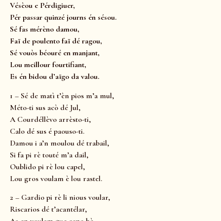
Vésèou e Pérdigiuer,
Pér passar quinzé journs én sésou.
Sé fas mérèno damou,
Faï de poulento faï dé ragou,
Sé vouòs béouré en manjant,
Lou meillour fourtifiant,
Es én bidou d’aïgo da valou.
1 – Sé de matì t’èn pios m’a mul,
Méto-ti sus acò dé Jul,
A Courdéllèvo arrèsto-ti,
Calo dé sus é paouso-ti.
Damou i a’n moulou dé trabail,
Si fa pi rè touté m’a dail,
Oublido pi rè lou capel,
Lou gros voulam è lou rastel.
2 – Gardio pi rè li nious voular,
Riscarios dé t’acantélar,