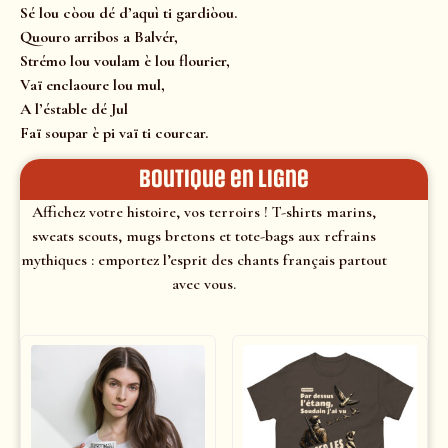
Sé lou còou dé d’aquì ti gardiòou.
Quouro arribos a Balvér,
Strémo lou voulam è lou flourier,
Vaï enclaoure lou mul,
A l’éstable dé Jul
Faï soupar è pi vaï ti courcar.
Boutique en ligne
Affichez votre histoire, vos terroirs ! T-shirts marins,
sweats scouts, mugs bretons et tote-bags aux refrains
mythiques : emportez l’esprit des chants français partout
avec vous.