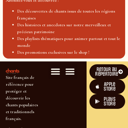
Abonnez-vous et découvrez :
Des découvertes de chants issus de toutes les régions
françaises
Des histoires et anecdotes sur notre merveilleux et
précieux patrimoine
Des playlists thématiques pour animer partout et tout le
monde
Des promotions exclusives sur le shop !
Retour au
répertoire
Site français de
Apple
référence pour
Store
protéger et
découvrir les
plays
store
chants populaires
et traditionnels
français.