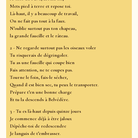
Mets pied à terre et repose toi.
Là-haut, il y a beaucoup de travail,
On ne fait pas tout à la faux.
N’oublie surtout pas ton chapeau,
la grande faucille et le râteau.
2 - Ne regarde surtout pas les oiseaux voler
Tu risquerais de dégringoler.
Tu as une faucille qui coupe bien
Fais attention, ne te coupes pas.
Tourne le foin, fais-le sécher,
Quand il est bien sec, tu peux le transporter.
Prépare t’en une bonne charge
Et tu la descends à Belvédère.
3 - Tu es là-haut depuis quinze jours
Je commence déjà à être jaloux
Dépêche-toi de redescendre
Je languis de t’embrasser.