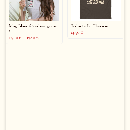
Mug Blanc Strasbourgeoise
T-shirt - Le Chasseur
!
24,50
€
12,00
€
–
15,50
€