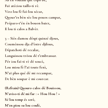
As en voulam que copo bè,
Faï atéciou taillo-ti rè.
Viro lou fè faï-lou sécar,
Quour’es bèn sèc lou pouos campar,
Préparo-t’én én bouon baier,
E lou ti calos a Balvèr.
3 – Siès damou déspi quinzé djous,
Couménsou dja d’èstre djilous,
Dépatchoti dé recalar,
Languissou tröou dé t’embrassar.
Pér iou faï-ti rè dé soucì,
Lou miou fè l’aï toute fenì,
N’aï plus qué dé mi recampar,
De bèn soupar è mi courcar.
(Refrain) Quouro calos dé Bouissou,
N’aviso-ti dé mi far : « Hou Hou ! »
Sé lou temp és serè,
M’en piou su lou coulè,