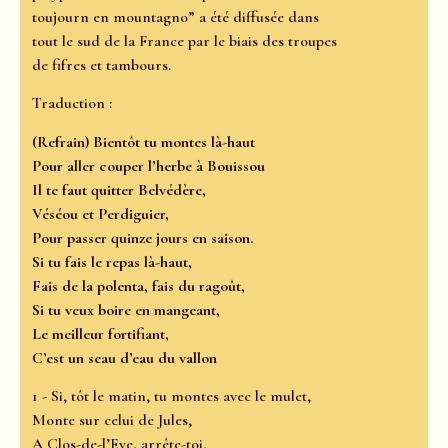
toujourn en mountagno” a été diffusée dans
tout le sud de la France par le biais des troupes
de fifres et tambours.
Traduction :
(Refrain) Bientôt tu montes là-haut
Pour aller couper l’herbe à Bouissou
Il te faut quitter Belvédère,
Véséou et Perdiguier,
Pour passer quinze jours en saison.
Si tu fais le repas là-haut,
Fais de la polenta, fais du ragoût,
Si tu veux boire en mangeant,
Le meilleur fortifiant,
C’est un seau d’eau du vallon
1 - Si, tôt le matin, tu montes avec le mulet,
Monte sur celui de Jules,
A Clos-de-l’Eve, arrête-toi,