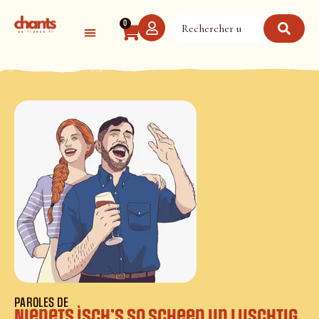
Panneau de gestion des cookies
0
PAROLES DE
Nienets ìsch’s so scheen un luschtig