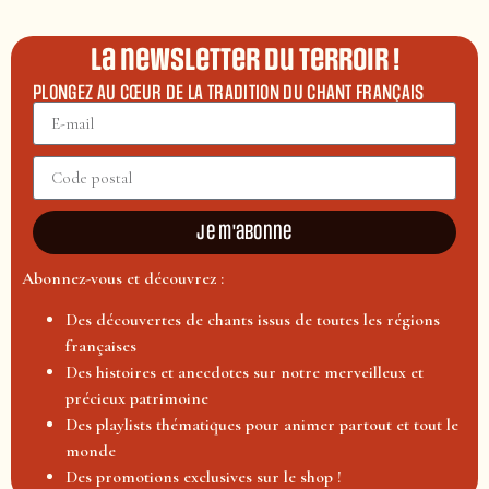
La newsletter du terroir !
PLONGEZ AU CŒUR DE LA TRADITION DU CHANT FRANÇAIS
Je m'abonne
Abonnez-vous et découvrez :
Des découvertes de chants issus de toutes les régions
françaises
Des histoires et anecdotes sur notre merveilleux et
précieux patrimoine
Des playlists thématiques pour animer partout et tout le
monde
Des promotions exclusives sur le shop !