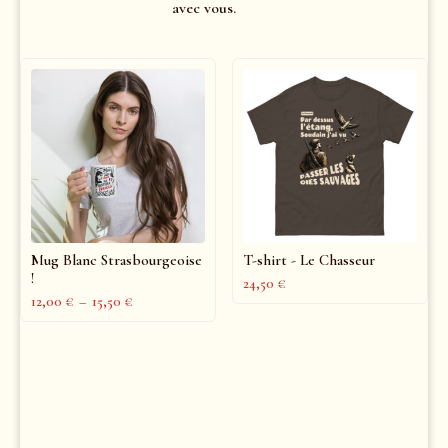
avec vous.
Mug Blanc Strasbourgeoise
T-shirt - Le Chasseur
!
24,50
€
12,00
€
–
15,50
€