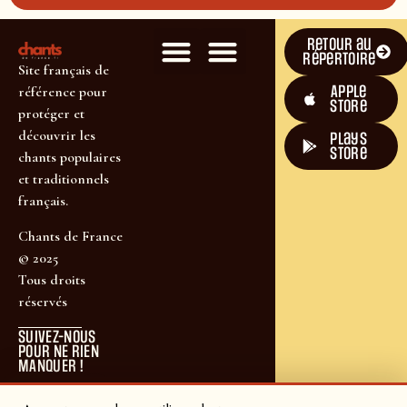
Retour au
répertoire
Site français de
Apple
référence pour
Store
protéger et
découvrir les
plays
store
chants populaires
et traditionnels
français.
Chants de France
© 2025
Tous droits
réservés
SUIVEZ-NOUS
POUR NE RIEN
MANQUER !