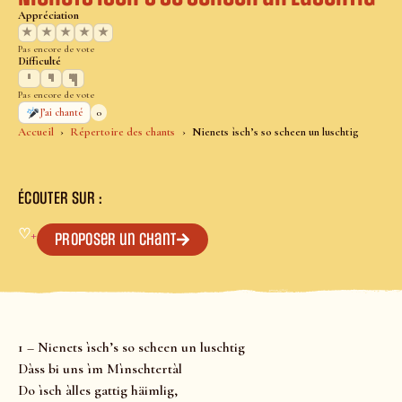
Appréciation
★
★
★
★
★
Pas encore de vote
Difficulté
Pas encore de vote
0
J’ai chanté
Accueil
Répertoire des chants
Nienets ìsch’s so scheen un luschtig
ÉCOUTER SUR :
♡
+
Proposer un chant
1 – Nienets ìsch’s so scheen un luschtig
Dàss bi uns ìm Mìnschtertàl
Do ìsch àlles gattig häimlig,