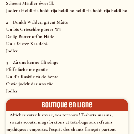
Scheeni Mäidler éweràll.
Jodler : Holdi ria holdi rija holdi ho holdi ria holdi rija holdi ho
2 – Dunkli Walder, grieni Màtte
Un bis Grieschbe güeter Wî
Dajlig Butter uff’m Flàde
Un a feister Kas debi.
Jodler
3 – Zà uns kenne àlli sénge
Pfiffe làche nie ganüe
Un d’r Kasbüe và do hente
O wie jodelt dar uns züe.
Jodler
Boutique en ligne
Affichez votre histoire, vos terroirs ! T-shirts marins,
sweats scouts, mugs bretons et tote-bags aux refrains
mythiques : emportez l’esprit des chants français partout