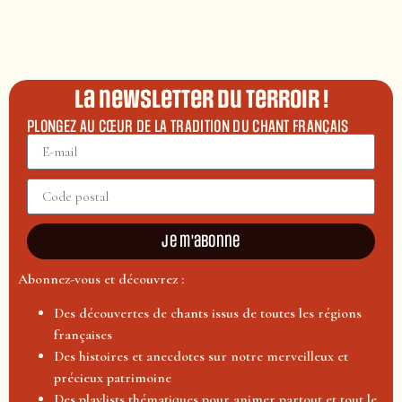
La newsletter du terroir !
PLONGEZ AU CŒUR DE LA TRADITION DU CHANT FRANÇAIS
Je m'abonne
Abonnez-vous et découvrez :
Des découvertes de chants issus de toutes les régions
françaises
Des histoires et anecdotes sur notre merveilleux et
précieux patrimoine
Des playlists thématiques pour animer partout et tout le