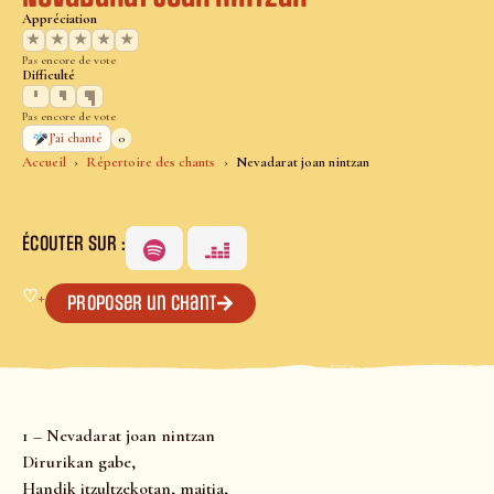
Appréciation
★
★
★
★
★
Pas encore de vote
Difficulté
Pas encore de vote
0
J’ai chanté
Accueil
Répertoire des chants
Nevadarat joan nintzan
ÉCOUTER SUR :
♡
+
Proposer un chant
1 – Nevadarat joan nintzan
Dirurikan gabe,
Handik itzultzekotan, maitia,