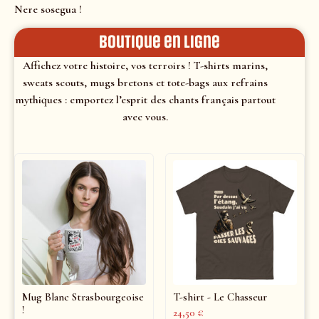
Nere sosegua !
Boutique en ligne
Affichez votre histoire, vos terroirs ! T-shirts marins,
sweats scouts, mugs bretons et tote-bags aux refrains
mythiques : emportez l’esprit des chants français partout
avec vous.
Mug Blanc Strasbourgeoise
T-shirt - Le Chasseur
!
24,50
€