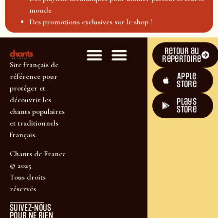
monde
Des promotions exclusives sur le shop !
Retour au
répertoire
Site français de
Apple
référence pour
Store
protéger et
découvrir les
plays
store
chants populaires
et traditionnels
français.
Chants de France
© 2025
Tous droits
réservés
SUIVEZ-NOUS
POUR NE RIEN