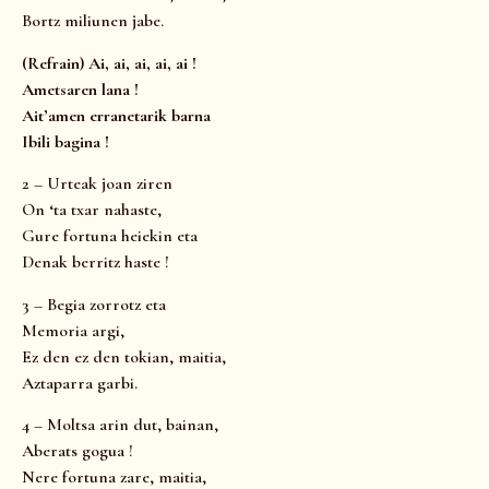
Bortz miliunen jabe.
(Refrain) Ai, ai, ai, ai, ai !
Ametsaren lana !
Ait’amen erranetarik barna
Ibili bagina !
2 – Urteak joan ziren
On ‘ta txar nahaste,
Gure fortuna heiekin eta
Denak berritz haste !
3 – Begia zorrotz eta
Memoria argi,
Ez den ez den tokian, maitia,
Aztaparra garbi.
4 – Moltsa arin dut, bainan,
Aberats gogua !
Nere fortuna zare, maitia,