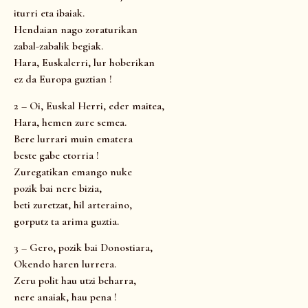
iturri eta ibaiak.
Hendaian nago zoraturikan
zabal-zabalik begiak.
Hara, Euskalerri, lur hoberikan
ez da Europa guztian !
2 – Oi, Euskal Herri, eder maitea,
Hara, hemen zure semea.
Bere lurrari muin ematera
beste gabe etorria !
Zuregatikan emango nuke
pozik bai nere bizia,
beti zuretzat, hil arteraino,
gorputz ta arima guztia.
3 – Gero, pozik bai Donostiara,
Okendo haren lurrera.
Zeru polit hau utzi beharra,
nere anaiak, hau pena !