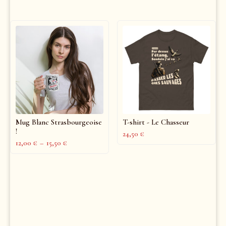
Mug Blanc Strasbourgeoise
T-shirt - Le Chasseur
!
24,50
€
12,00
€
–
15,50
€