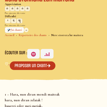
Appréciation
★
★
★
★
★
Pas encore de vote
Difficulté
Pas encore de vote
0
J’ai chanté
Accueil
Répertoire des chants
Nere etorrera lur maitera
ÉCOUTER SUR :
♡
+
Proposer un chant
1 – Hara, nun diran mendi maiteak
hara, nun diran zelaiak !
baserri eder zuri-zuriak,