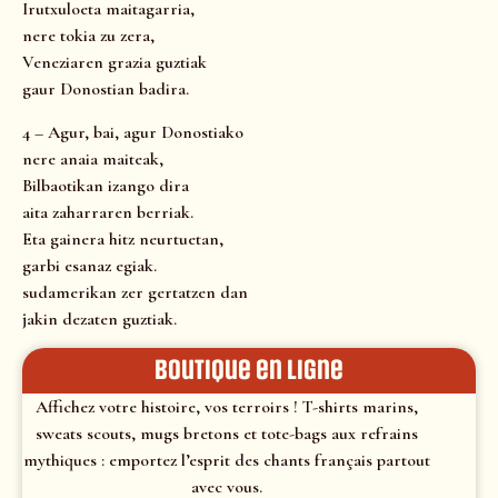
Irutxuloeta maitagarria,
nere tokia zu zera,
Veneziaren grazia guztiak
gaur Donostian badira.
4 – Agur, bai, agur Donostiako
nere anaia maiteak,
Bilbaotikan izango dira
aita zaharraren berriak.
Eta gainera hitz neurtuetan,
garbi esanaz egiak.
sudamerikan zer gertatzen dan
jakin dezaten guztiak.
Boutique en ligne
Affichez votre histoire, vos terroirs ! T-shirts marins,
sweats scouts, mugs bretons et tote-bags aux refrains
mythiques : emportez l’esprit des chants français partout
avec vous.