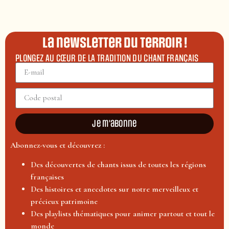
La newsletter du terroir !
PLONGEZ AU CŒUR DE LA TRADITION DU CHANT FRANÇAIS
Je m'abonne
Abonnez-vous et découvrez :
Des découvertes de chants issus de toutes les régions
françaises
Des histoires et anecdotes sur notre merveilleux et
précieux patrimoine
Des playlists thématiques pour animer partout et tout le
monde