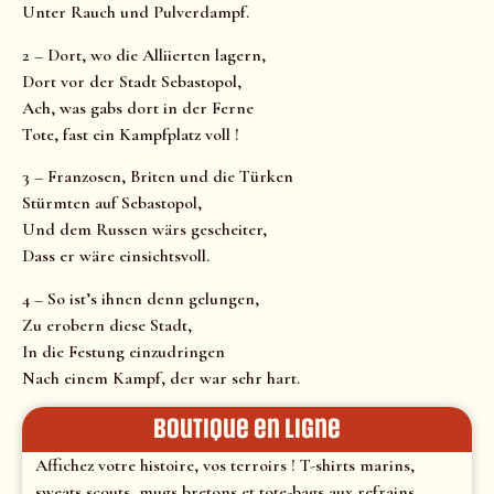
Unter Rauch und Pulverdampf.
2 – Dort, wo die Alliierten lagern,
Dort vor der Stadt Sebastopol,
Ach, was gabs dort in der Ferne
Tote, fast ein Kampfplatz voll !
3 – Franzosen, Briten und die Türken
Stürmten auf Sebastopol,
Und dem Russen wärs gescheiter,
Dass er wäre einsichtsvoll.
4 – So ist’s ihnen denn gelungen,
Zu erobern diese Stadt,
In die Festung einzudringen
Nach einem Kampf, der war sehr hart.
Boutique en ligne
Affichez votre histoire, vos terroirs ! T-shirts marins,
sweats scouts, mugs bretons et tote-bags aux refrains