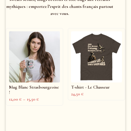
mythiques : emportez l’esprit des chants français partout
avec vous.
Mug Blanc Strasbourgeoise
T-shirt - Le Chasseur
!
24,50
€
12,00
€
–
15,50
€