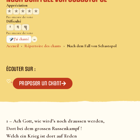
Appréciation
★
★
★
★
★
Pas encore de vote
Difficulté
Pas encore de vote
0
J’ai chanté
Accueil
Répertoire des chants
Nach dem Fall von Sebastopol
ÉCOUTER SUR :
♡
+
Proposer un chant
1 – Ach Gott, wie wird’s noch draussen werden,
Dort bei dem grossen Russenkampf !
Welch ein Krieg ist dort auf Erden