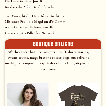
Die Lawe ìn riche Juweli
Bis dàss die Màgnete sìn futschi
4 – D’no geht d’r Herr Bànk Direktori
Mìt siner Froi, die Màgd un d’r Gommi
À die Gare um die hà-àlb zwelfi
Un verlàngt a Billet fér Neuyorki
Boutique en ligne
Affichez votre histoire, vos terroirs ! T-shirts marins,
sweats scouts, mugs bretons et tote-bags aux refrains
mythiques : emportez l’esprit des chants français partout
avec vous.