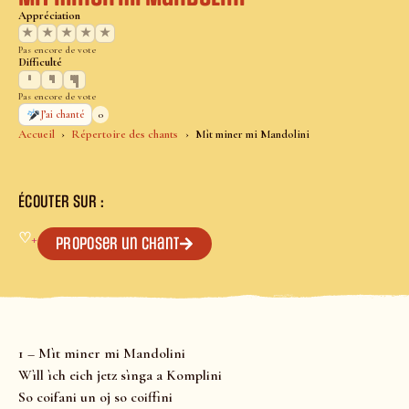
Appréciation
★
★
★
★
★
Pas encore de vote
Difficulté
Pas encore de vote
0
J’ai chanté
Accueil
Répertoire des chants
Mìt miner mi Mandolini
ÉCOUTER SUR :
♡
+
Proposer un chant
1 – Mìt miner mi Mandolini
Wìll ìch eich jetz sìnga a Komplini
So coifani un oj so coiffini