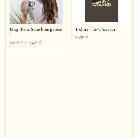
Mug Blanc Strasbourgeoise
T-shirt - Le Chasseur
!
24,50
€
12,00
€
–
15,50
€