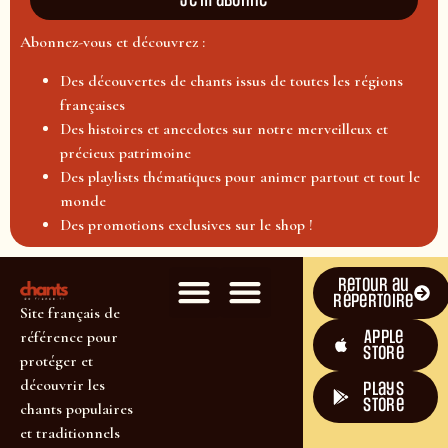
Je m'abonne
Abonnez-vous et découvrez :
Des découvertes de chants issus de toutes les régions
françaises
Des histoires et anecdotes sur notre merveilleux et
précieux patrimoine
Des playlists thématiques pour animer partout et tout le
monde
Des promotions exclusives sur le shop !
Retour au
répertoire
Site français de
Apple
référence pour
Store
protéger et
découvrir les
plays
store
chants populaires
et traditionnels