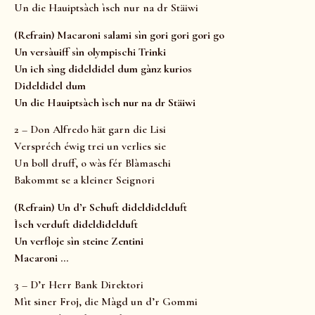
Un die Hauiptsàch ìsch nur na dr Stäiwi
(Refrain) Macaroni salami sìn gori gori gori go
Un versàuiff sìn olympischi Trinki
Un ich sìng dideldidel dum gànz kurios
Dideldidel dum
Un die Hauiptsàch ìsch nur na dr Stäiwi
2 – Don Alfredo hät garn die Lisi
Verspréch éwig trei un verlies sie
Un boll druff, o wàs fér Blàmaschi
Bakommt se a kleiner Seignori
(Refrain) Un d’r Schuft dideldidelduft
Ìsch verduft dideldidelduft
Un verfloje sìn steine Zentini
Macaroni …
3 – D’r Herr Bank Direktori
Mìt siner Froj, die Màgd un d’r Gommi