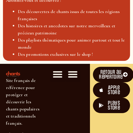
Abonnez-vous et découvrez :
Des découvertes de chants issus de toutes les régions
françaises
Des histoires et anecdotes sur notre merveilleux et
précieux patrimoine
Des playlists thématiques pour animer partout et tout le
monde
Des promotions exclusives sur le shop !
Retour au
répertoire
Site français de
Apple
référence pour
Store
protéger et
découvrir les
plays
store
chants populaires
et traditionnels
français.