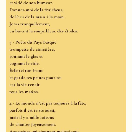
et vidé de son humeur.
Donnez-moi de la fraîcheur,
de l’eau de la main à la main.
Je vis tranquillement,
en buvant la soupe bleue des étoiles.
3 - Poète du Pays Basque
trompette de cimetière,
sonnant le glas et
cognant le vide.
Éclairci ton front
et garde tes peines pour toi
car la vie renaît
tous les matins.
4 - Le monde n’est pas toujours à la fête,
parfois il est triste aussi,
mais il y a mille raisons
de chanter joyeusement.
Aux peines qui viennent malgré tout