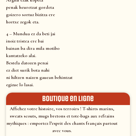
Argitu ezak kopeta
penak heuretzat gordeta
goizero sortuz bizitza ere
hortxe zegok eta.
4 – Mundua ez da beti jai
inoiz tristea ere bai
bainan ba dira mila motibo
kantatzeko alai.
Bestela datozen penai
ez diet surik bota nahi
ni hiltzen naizen gauean behintzat
egizue lo lasai.
Boutique en ligne
Affichez votre histoire, vos terroirs ! T-shirts marins,
sweats scouts, mugs bretons et tote-bags aux refrains
mythiques : emportez l’esprit des chants français partout
avec vous.