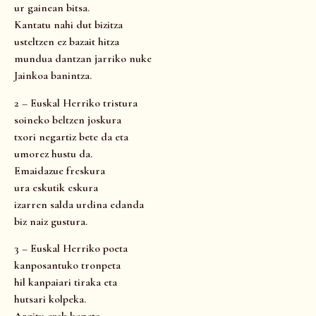
ur gainean bitsa.
Kantatu nahi dut bizitza
usteltzen ez bazait hitza
mundua dantzan jarriko nuke
Jainkoa banintza.
2 – Euskal Herriko tristura
soineko beltzen joskura
txori negartiz bete da eta
umorez hustu da.
Emaidazue freskura
ura eskutik eskura
izarren salda urdina edanda
biz naiz gustura.
3 – Euskal Herriko poeta
kanposantuko tronpeta
hil kanpaiari tiraka eta
hutsari kolpeka.