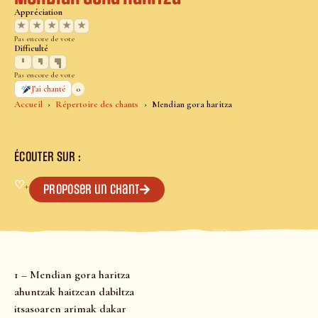
Appréciation
★
★
★
★
★
Pas encore de vote
Difficulté
Pas encore de vote
0
J’ai chanté
Accueil
Répertoire des chants
Mendian gora haritza
ÉCOUTER SUR :
♡
+
Proposer un chant
1 – Mendian gora haritza
ahuntzak haitzean dabiltza
itsasoaren arimak dakar