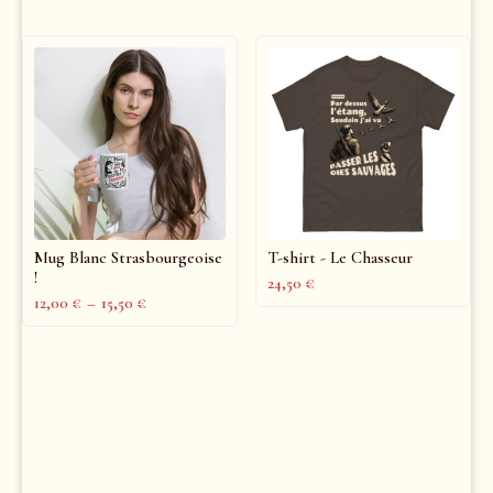
Mug Blanc Strasbourgeoise
T-shirt - Le Chasseur
!
24,50
€
12,00
€
–
15,50
€