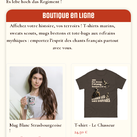
Es lebe hoch das Regiment !
Boutique en ligne
Affichez votre histoire, vos terroirs ! T-shirts marins,
sweats scouts, mugs bretons et tote-bags aux refrains
mythiques : emportez l’esprit des chants français partout
avec vous.
Mug Blanc Strasbourgeoise
T-shirt - Le Chasseur
!
24,50
€