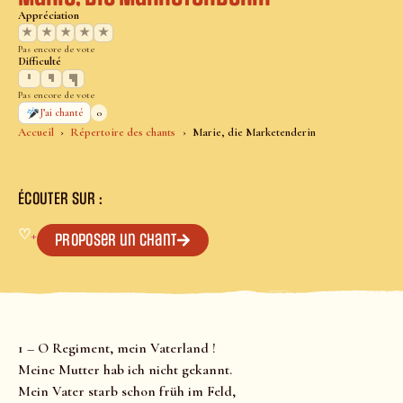
Appréciation
★
★
★
★
★
Pas encore de vote
Difficulté
Pas encore de vote
0
J’ai chanté
Accueil
Répertoire des chants
Marie, die Marketenderin
ÉCOUTER SUR :
♡
+
Proposer un chant
1 – O Regiment, mein Vaterland !
Meine Mutter hab ich nicht gekannt.
Mein Vater starb schon früh im Feld,